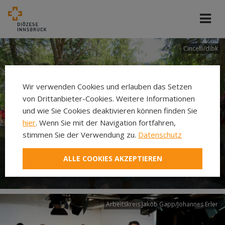
Cincelli/dibk
Wir verwenden Cookies und erlauben das Setzen
von Drittanbieter-Cookies. Weitere Informationen
und wie Sie Cookies deaktivieren können finden Sie
hier
. Wenn Sie mit der Navigation fortfahren,
stimmen Sie der Verwendung zu.
Datenschutz
Neuer Pilgerweg Via
ALLE COOKIES AKZEPTIEREN
Laudato si’
Arbeitskreis Jakob Gapp/Johannes Erler