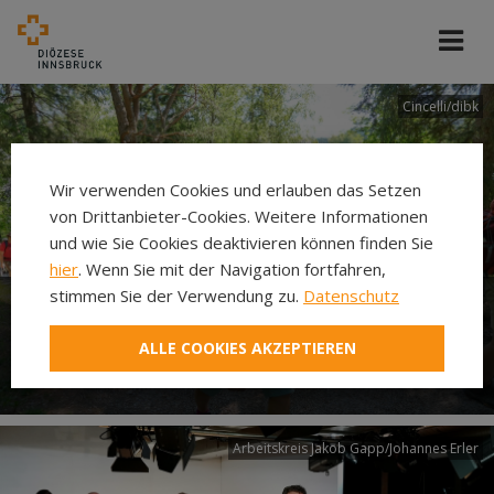
Cincelli/dibk
Wir verwenden Cookies und erlauben das Setzen
von Drittanbieter-Cookies. Weitere Informationen
und wie Sie Cookies deaktivieren können finden Sie
hier
. Wenn Sie mit der Navigation fortfahren,
stimmen Sie der Verwendung zu.
Datenschutz
Neuer Pilgerweg Via
ALLE COOKIES AKZEPTIEREN
Laudato si’
Arbeitskreis Jakob Gapp/Johannes Erler