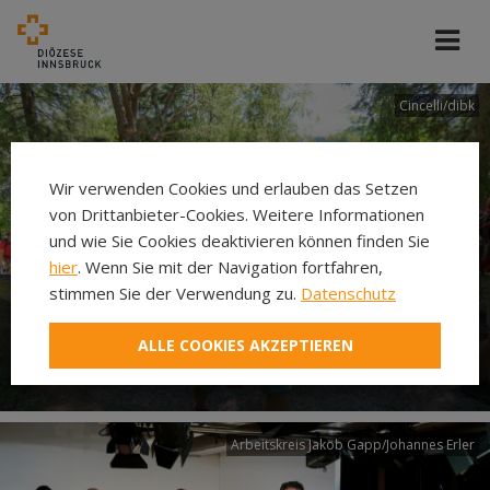
Cincelli/dibk
Wir verwenden Cookies und erlauben das Setzen
von Drittanbieter-Cookies. Weitere Informationen
und wie Sie Cookies deaktivieren können finden Sie
hier
. Wenn Sie mit der Navigation fortfahren,
stimmen Sie der Verwendung zu.
Datenschutz
Neuer Pilgerweg Via
ALLE COOKIES AKZEPTIEREN
Laudato si’
Arbeitskreis Jakob Gapp/Johannes Erler