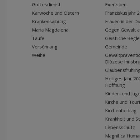
Gottesdienst
Exerzitien
Karwoche und Ostern
Franziskusjahr 
Krankensalbung
Frauen in der D
Maria Magdalena
Gegen Gewalt a
Taufe
Geistliche Begle
Versöhnung
Gemeinde
Weihe
Gewaltpräventio
Diözese Innsbr
Glaubensfrühlin
Heiliges Jahr 20
Hoffnung
Kinder- und Jug
Kirche und Tour
Kirchenbeitrag
Krankheit und S
Lebensschutz
Magnifica Huma