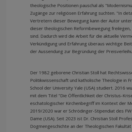
theologische Positionen pauschal als "Modernismus"
Zugänge zur religiösen Erfahrung suchten. "In detai
Vertretern dieser Bewegung kann der Autor unter
dieser theologischen Reformbewegung freilegen,
sind. Dadurch wird die Arbeit für die aktuelle Ve
Verkündigung und Erfahrung überaus wichtige Beitr
der Aussendung zur Begründung der Preisverleihu
Der 1982 geborene Christian Stoll hat Rechtswiss
Politikwissenschaft und katholische Theologie in Fre
School der University Yale (USA) studiert. 2016 wu
mit dem Titel "Die Öffentlichkeit der Christus-Kris
eschatologischer Kirchenbegriff im Kontext der 
2019/2020 war er Schrödinger-Stipendiat des FWF
Dame (USA). Seit 2023 ist Dr. Christian Stoll Prof
Dogmengeschichte an der Theologischen Fakultät P