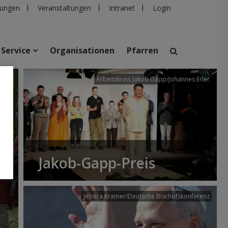
ungen
Veranstaltungen
Intranet
Login
Service
Organisationen
Pfarren
/dibk
Arbeitskreis Jakob Gapp/Johannes Erler
suchen
taltungen
Personen
Pfarren
Einrichtungen
Jakob-Gapp-Preis
Jessica Krämer/Deutsche Bischofskonferenz