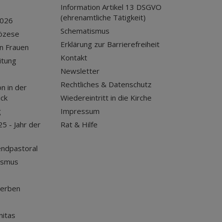
Information Artikel 13 DSGVO
(ehrenamtliche Tätigkeit)
2026
Schematismus
iözese
Erklärung zur Barrierefreiheit
n Frauen
Kontakt
itung
Newsletter
Rechtliches & Datenschutz
n in der
uck
Wiedereintritt in die Kirche
g
Impressum
25 - Jahr der
Rat & Hilfe
endpastoral
ismus
terben
nitas