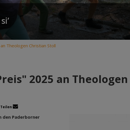
si’
an Theologen Christian Stoll
reis" 2025 an Theologen 
Teilen
n den Paderborner