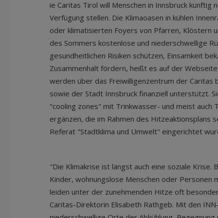
ie Caritas Tirol will Menschen in Innsbruck künfti
Verfügung stellen. Die Klimaoasen in kühlen Innen
oder klimatisierten Foyers von Pfarren, Klöstern u
des Sommers kostenlose und niederschwellige Rü
gesundheitlichen Risiken schützen, Einsamkeit b
Zusammenhalt fördern, heißt es auf der Webseite
werden über das Freiwilligenzentrum der Caritas 
sowie der Stadt Innsbruck finanziell unterstützt. S
"cooling zones" mit Trinkwasser- und meist auch 
ergänzen, die im Rahmen des Hitzeaktionsplans 
Referat "Stadtklima und Umwelt" eingerichtet wur
"Die Klimakrise ist längst auch eine soziale Krise
Kinder, wohnungslose Menschen oder Personen 
leiden unter der zunehmenden Hitze oft besonders
Caritas-Direktorin Elisabeth Rathgeb. Mit den INN
niederschwellige Orte der Abkühlung, Begegnung u