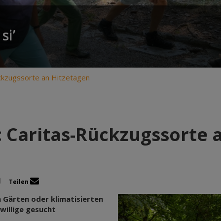
si’
ckzugssorte an Hitzetagen
 Caritas-Rückzugssorte 
Teilen
 Gärten oder klimatisierten
iwillige gesucht