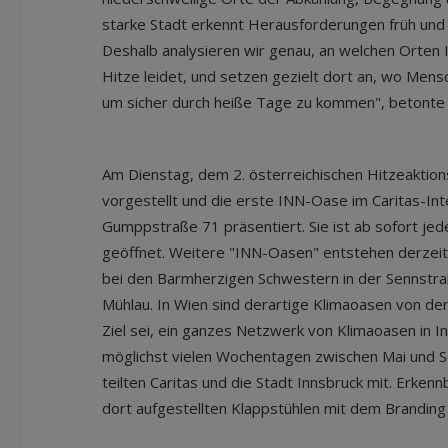
starke Stadt erkennt Herausforderungen früh und 
Deshalb analysieren wir genau, an welchen Orten
Hitze leidet, und setzen gezielt dort an, wo Men
um sicher durch heiße Tage zu kommen", betonte K
Am Dienstag, dem 2. österreichischen Hitzeaktio
vorgestellt und die erste INN-Oase im Caritas-Int
Gumppstraße 71 präsentiert. Sie ist ab sofort jed
geöffnet. Weitere "INN-Oasen" entstehen derzeit
bei den Barmherzigen Schwestern in der Sennstr
Mühlau. In Wien sind derartige Klimaoasen von der
Ziel sei, ein ganzes Netzwerk von Klimaoasen in I
möglichst vielen Wochentagen zwischen Mai und 
teilten Caritas und die Stadt Innsbruck mit. Erkenn
dort aufgestellten Klappstühlen mit dem Branding 