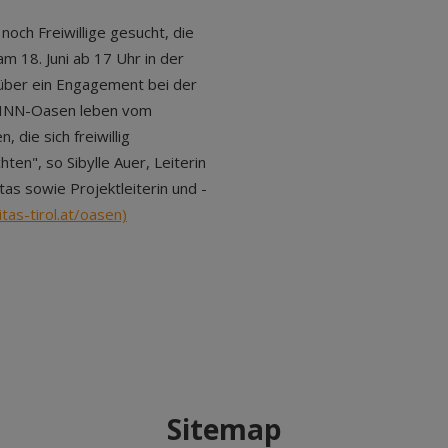
och Freiwillige gesucht, die
m 18. Juni ab 17 Uhr in der
 über ein Engagement bei der
as INN-Oasen leben vom
 die sich freiwillig
en", so Sibylle Auer, Leiterin
as sowie Projektleiterin und -
tas-tirol.at/oasen)
Sitemap