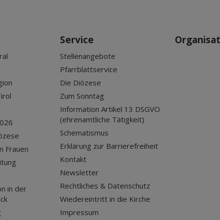
Service
Organisa
ral
Stellenangebote
Pfarrblattservice
gion
Die Diözese
irol
Zum Sonntag
Information Artikel 13 DSGVO
(ehrenamtliche Tätigkeit)
2026
Schematismus
iözese
Erklärung zur Barrierefreiheit
n Frauen
Kontakt
itung
Newsletter
Rechtliches & Datenschutz
n in der
uck
Wiedereintritt in die Kirche
g
Impressum