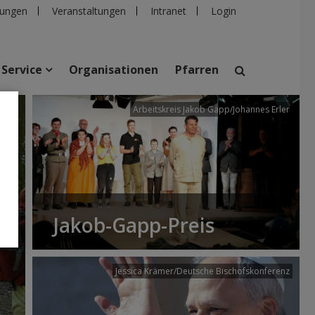
ungen
Veranstaltungen
Intranet
Login
Service
Organisationen
Pfarren
/dibk
Arbeitskreis Jakob Gapp/Johannes Erler
suchen
taltungen
Personen
Pfarren
Einrichtungen
Jakob-Gapp-Preis
Jessica Krämer/Deutsche Bischofskonferenz