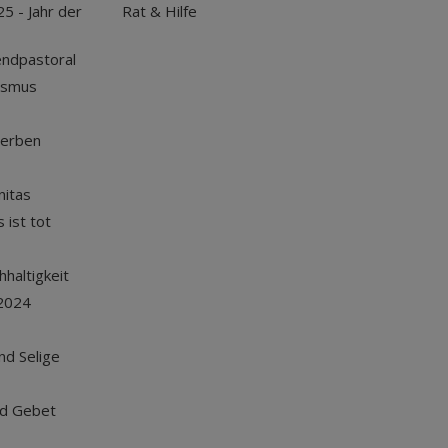
25 - Jahr der
Rat & Hilfe
endpastoral
ismus
terben
nitas
 ist tot
haltigkeit
2024
und Selige
nd Gebet