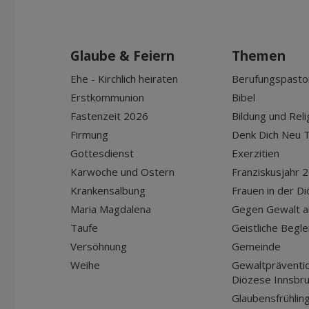
Glaube & Feiern
Themen
Ehe - Kirchlich heiraten
Berufungspasto
Erstkommunion
Bibel
Fastenzeit 2026
Bildung und Reli
Firmung
Denk Dich Neu T
Gottesdienst
Exerzitien
Karwoche und Ostern
Franziskusjahr 
Krankensalbung
Frauen in der D
Maria Magdalena
Gegen Gewalt a
Taufe
Geistliche Begle
Versöhnung
Gemeinde
Weihe
Gewaltpräventio
Diözese Innsbr
Glaubensfrühlin