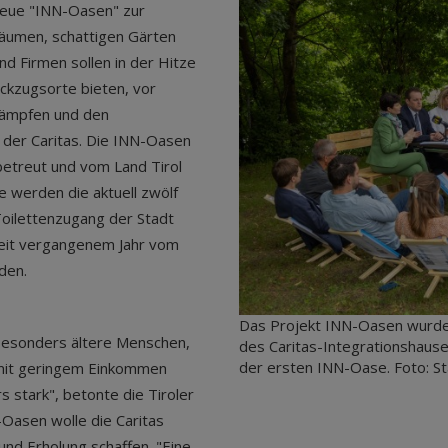
g neue "INN-Oasen" zur
räumen, schattigen Gärten
nd Firmen sollen in der Hitze
ckzugsorte bieten, vor
ekämpfen und den
 der Caritas. Die INN-Oasen
betreut und vom Land Tirol
ie werden die aktuell zwölf
Toilettenzugang der Stadt
seit vergangenem Jahr vom
den.
Das Projekt INN-Oasen wurde
. Besonders ältere Menschen,
des Caritas-Integrationshaus
der ersten INN-Oase. Foto: St
mit geringem Einkommen
 stark", betonte die Tiroler
-Oasen wolle die Caritas
nd Erholung schaffen. "Eine