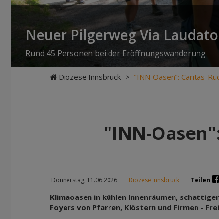
Neuer Pilgerweg Via Laudato 
Rund 45 Personen bei der Eröffnungswanderung
Diözese Innsbruck
>
"INN-Oasen": Caritas-Rü
"INN-Oasen":
Donnerstag, 11.06.2026
|
Diözese Innsbruck
|
Teilen
Klimaoasen in kühlen Innenräumen, schattigen
Foyers von Pfarren, Klöstern und Firmen - Fre