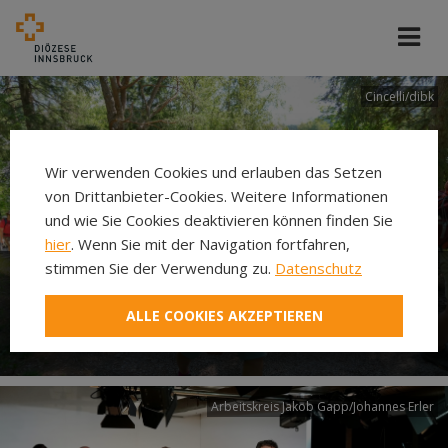
Cincelli/dibk
Wir verwenden Cookies und erlauben das Setzen
von Drittanbieter-Cookies. Weitere Informationen
und wie Sie Cookies deaktivieren können finden Sie
hier
. Wenn Sie mit der Navigation fortfahren,
stimmen Sie der Verwendung zu.
Datenschutz
Neuer Pilgerweg Via
ALLE COOKIES AKZEPTIEREN
Laudato si’
Arbeitskreis Jakob Gapp/Johannes Erler