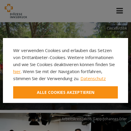
Cincelli/dibk
Wir verwenden Cookies und erlauben das Setzen
von Drittanbieter-Cookies. Weitere Informationen
und wie Sie Cookies deaktivieren können finden Sie
hier
. Wenn Sie mit der Navigation fortfahren,
stimmen Sie der Verwendung zu.
Datenschutz
Neuer Pilgerweg Via
ALLE COOKIES AKZEPTIEREN
Laudato si’
Arbeitskreis Jakob Gapp/Johannes Erler