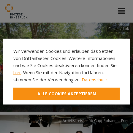
Cincelli/dibk
Wir verwenden Cookies und erlauben das Setzen
von Drittanbieter-Cookies. Weitere Informationen
und wie Sie Cookies deaktivieren können finden Sie
hier
. Wenn Sie mit der Navigation fortfahren,
stimmen Sie der Verwendung zu.
Datenschutz
Neuer Pilgerweg Via
ALLE COOKIES AKZEPTIEREN
Laudato si’
Arbeitskreis Jakob Gapp/Johannes Erler