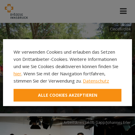
Cincelli/dibk
Wir verwenden Cookies und erlauben das Setzen
von Drittanbieter-Cookies. Weitere Informationen
und wie Sie Cookies deaktivieren können finden Sie
hier
. Wenn Sie mit der Navigation fortfahren,
stimmen Sie der Verwendung zu.
Datenschutz
Neuer Pilgerweg Via
ALLE COOKIES AKZEPTIEREN
Laudato si’
Arbeitskreis Jakob Gapp/Johannes Erler