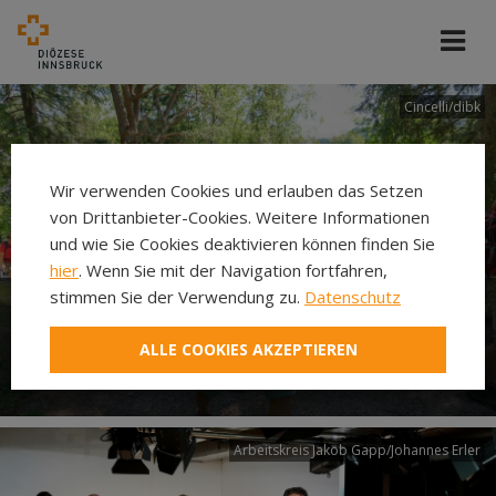
Cincelli/dibk
Wir verwenden Cookies und erlauben das Setzen
von Drittanbieter-Cookies. Weitere Informationen
und wie Sie Cookies deaktivieren können finden Sie
hier
. Wenn Sie mit der Navigation fortfahren,
stimmen Sie der Verwendung zu.
Datenschutz
Neuer Pilgerweg Via
ALLE COOKIES AKZEPTIEREN
Laudato si’
Arbeitskreis Jakob Gapp/Johannes Erler