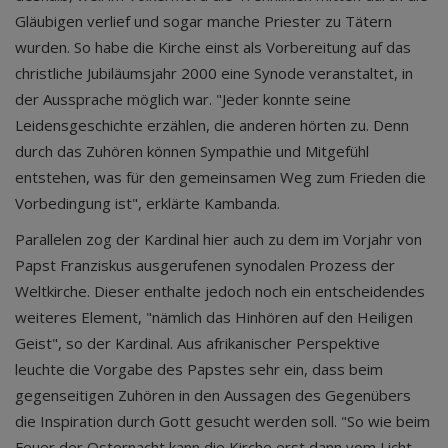
Gläubigen verlief und sogar manche Priester zu Tätern
wurden. So habe die Kirche einst als Vorbereitung auf das
christliche Jubiläumsjahr 2000 eine Synode veranstaltet, in
der Aussprache möglich war. "Jeder konnte seine
Leidensgeschichte erzählen, die anderen hörten zu. Denn
durch das Zuhören können Sympathie und Mitgefühl
entstehen, was für den gemeinsamen Weg zum Frieden die
Vorbedingung ist", erklärte Kambanda.
Parallelen zog der Kardinal hier auch zu dem im Vorjahr von
Papst Franziskus ausgerufenen synodalen Prozess der
Weltkirche. Dieser enthalte jedoch noch ein entscheidendes
weiteres Element, "nämlich das Hinhören auf den Heiligen
Geist", so der Kardinal. Aus afrikanischer Perspektive
leuchte die Vorgabe des Papstes sehr ein, dass beim
gegenseitigen Zuhören in den Aussagen des Gegenübers
die Inspiration durch Gott gesucht werden soll. "So wie beim
Feuer der Osternacht kann die Kirche erst dann vom Licht