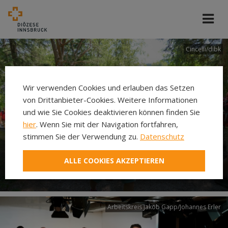
Cincelli/dibk
Wir verwenden Cookies und erlauben das Setzen
von Drittanbieter-Cookies. Weitere Informationen
und wie Sie Cookies deaktivieren können finden Sie
hier
. Wenn Sie mit der Navigation fortfahren,
stimmen Sie der Verwendung zu.
Datenschutz
Neuer Pilgerweg Via
ALLE COOKIES AKZEPTIEREN
Laudato si’
Arbeitskreis Jakob Gapp/Johannes Erler