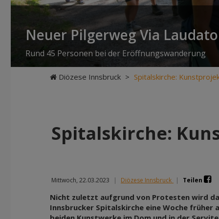
Neuer Pilgerweg Via Laudato 
Rund 45 Personen bei der Eröffnungswanderung
Diözese Innsbruck
>
Spitalskirche: Kunstproj
Spitalskirche: Kun
Mittwoch, 22.03.2023
|
Diözese Innsbruck
|
Teilen
Nicht zuletzt aufgrund von Protesten wird das
Innsbrucker Spitalskirche eine Woche früher 
beiden Kunstwerke im Dom und in der Servite