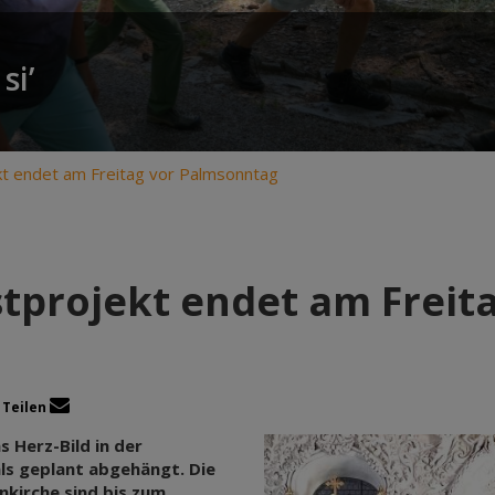
si’
ekt endet am Freitag vor Palmsonntag
stprojekt endet am Frei
Teilen
 Herz-Bild in der
als geplant abgehängt. Die
nkirche sind bis zum