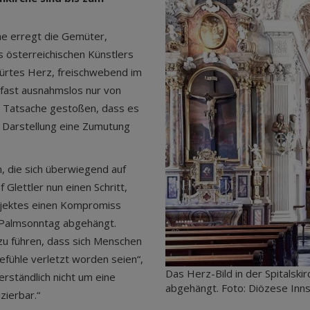
che erregt die Gemüter,
s österreichischen Künstlers
ürtes Herz, freischwebend im
fast ausnahmslos nur von
r Tatsache gestoßen, dass es
en Darstellung eine Zumutung
, die sich überwiegend auf
 Glettler nun einen Schritt,
ojektes einen Kompromiss
m Palmsonntag abgehängt.
zu führen, dass sich Menschen
Gefühle verletzt worden seien“,
Das Herz-Bild in der Spitalsk
erständlich nicht um eine
abgehängt. Foto: Diözese Inn
zierbar.“