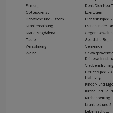
Firmung
Denk Dich Neu T
Gottesdienst
Exerzitien
Karwoche und Ostern
Franziskusjahr 
Krankensalbung
Frauen in der D
Maria Magdalena
Gegen Gewalt a
Taufe
Geistliche Begle
Versöhnung
Gemeinde
Weihe
Gewaltpräventio
Diözese Innsbr
Glaubensfrühlin
Heiliges Jahr 20
Hoffnung
Kinder- und Jug
Kirche und Tour
Kirchenbeitrag
Krankheit und S
Lebensschutz