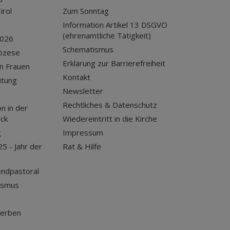
irol
Zum Sonntag
Information Artikel 13 DSGVO
(ehrenamtliche Tätigkeit)
2026
Schematismus
iözese
Erklärung zur Barrierefreiheit
n Frauen
Kontakt
itung
Newsletter
Rechtliches & Datenschutz
n in der
uck
Wiedereintritt in die Kirche
g
Impressum
25 - Jahr der
Rat & Hilfe
endpastoral
ismus
terben