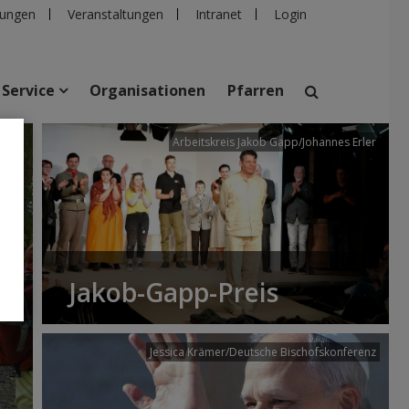
ungen
Veranstaltungen
Intranet
Login
Service
Organisationen
Pfarren
/dibk
Arbeitskreis Jakob Gapp/Johannes Erler
suchen
taltungen
Personen
Pfarren
Einrichtungen
Jakob-Gapp-Preis
Jessica Krämer/Deutsche Bischofskonferenz