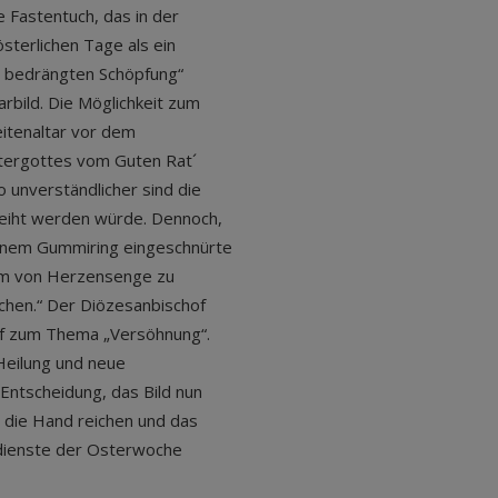
 Fastentuch, das in der
sterlichen Tage als ein
r bedrängten Schöpfung“
rbild. Die Möglichkeit zum
eitenaltar vor dem
ttergottes vom Guten Rat´
o unverständlicher sind die
weiht werden würde. Dennoch,
einem Gummiring eingeschnürte
orm von Herzensenge zu
chen.“ Der Diözesanbischof
ief zum Thema „Versöhnung“.
 Heilung und neue
 Entscheidung, das Bild nun
 die Hand reichen und das
dienste der Osterwoche