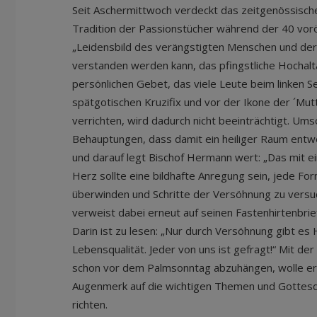
Seit Aschermittwoch verdeckt das zeitgenössische
Tradition der Passionstücher während der 40 vorö
„Leidensbild des verängstigten Menschen und de
verstanden werden kann, das pfingstliche Hochalta
persönlichen Gebet, das viele Leute beim linken S
spätgotischen Kruzifix und vor der Ikone der ´Mu
verrichten, wird dadurch nicht beeinträchtigt. Ums
Behauptungen, dass damit ein heiliger Raum ent
und darauf legt Bischof Hermann wert: „Das mit 
Herz sollte eine bildhafte Anregung sein, jede F
überwinden und Schritte der Versöhnung zu versu
verweist dabei erneut auf seinen Fastenhirtenbr
Darin ist zu lesen: „Nur durch Versöhnung gibt es
Lebensqualität. Jeder von uns ist gefragt!“ Mit der
schon vor dem Palmsonntag abzuhängen, wolle er
Augenmerk auf die wichtigen Themen und Gottes
richten.