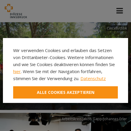
Cincelli/dibk
Wir verwenden Cookies und erlauben das Setzen
von Drittanbieter-Cookies. Weitere Informationen
und wie Sie Cookies deaktivieren können finden Sie
hier
. Wenn Sie mit der Navigation fortfahren,
stimmen Sie der Verwendung zu.
Datenschutz
Neuer Pilgerweg Via
ALLE COOKIES AKZEPTIEREN
Laudato si’
Arbeitskreis Jakob Gapp/Johannes Erler