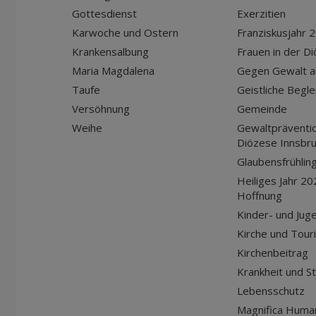
Gottesdienst
Exerzitien
Karwoche und Ostern
Franziskusjahr 
Krankensalbung
Frauen in der D
Maria Magdalena
Gegen Gewalt a
Taufe
Geistliche Begle
Versöhnung
Gemeinde
Weihe
Gewaltpräventio
Diözese Innsbr
Glaubensfrühlin
Heiliges Jahr 20
Hoffnung
Kinder- und Jug
Kirche und Tour
Kirchenbeitrag
Krankheit und S
Lebensschutz
Magnifica Huma