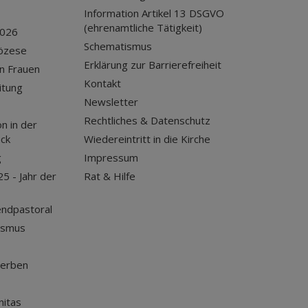
Information Artikel 13 DSGVO
(ehrenamtliche Tätigkeit)
2026
Schematismus
iözese
Erklärung zur Barrierefreiheit
n Frauen
Kontakt
itung
Newsletter
Rechtliches & Datenschutz
n in der
uck
Wiedereintritt in die Kirche
g
Impressum
25 - Jahr der
Rat & Hilfe
endpastoral
ismus
terben
nitas