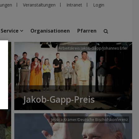
ungen
Veranstaltungen
Intranet
Login
Service
Organisationen
Pfarren
/dibk
Arbeitskreis Jakob Gapp/Johannes Erler
suchen
taltungen
Personen
Pfarren
Einrichtungen
Jakob-Gapp-Preis
Jessica Krämer/Deutsche Bischofskonferenz