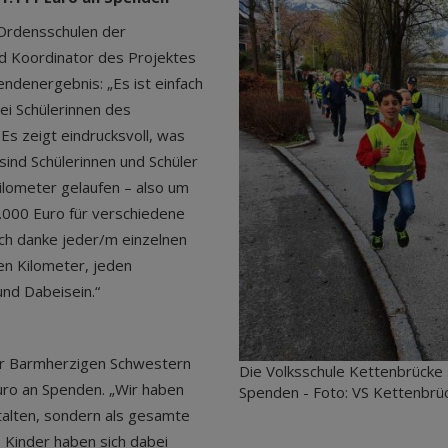
 Ordensschulen der
nd Koordinator des Projektes
endenergebnis: „Es ist einfach
ei Schülerinnen des
Es zeigt eindrucksvoll, was
ind Schülerinnen und Schüler
ilometer gelaufen – also um
0.000 Euro für verschiedene
ch danke jeder/m einzelnen
en Kilometer, jeden
nd Dabeisein.“
er Barmherzigen Schwestern
Die Volksschule Kettenbrücke
ro an Spenden. „Wir haben
Spenden - Foto: VS Kettenbrü
talten, sondern als gesamte
e Kinder haben sich dabei