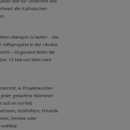
nen Amt für Unterricht und
chweit alle Katholischen
en.
Wien-Mariupol zu laufen – das
r Hilfsprojekte in der Ukraine
icht – insgesamt liefen die
über 10 Mal von Wien nach
nterricht, in Projektwochen
n. Jeder gelaufene Kilometer
n sich im Vorfeld
PatInnen, Großeltern, Freunde
rmen, Vereine oder
 wählbar.