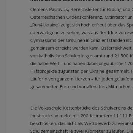
Clemens Paulovics, Bereichsleiter für Bildung und
Österreichischen Ordenskonferenz, Mitinitiator u
„Run4Ukraine“ zeigt sich hoch erfreut über das Sp
überwältigend zu sehen, was aus der Idee von zw
Gymnasiums der Ursulinen in Graz entstanden ist. 
gemeinsam erreicht werden kann. Österreichweit s
von katholischen Schulen insgesamt rund 21.500 K
die halbe Welt – und haben dabei unglaubliche 17
Hilfsprojekte zugunsten der Ukraine gesammelt. I
LäuferIn von ganzem Herzen – für jeden gelaufen
gesammelten Euro und vor allem fürs Mitmachen u
Die Volksschule Kettenbrücke des Schulvereins d
Innsbruck sammelte mit 200 Kilometern 11.111 Eu
beschlossen, das nicht als Wettbewerb zu verans
Schulgemeinschaft je zwei Kilometer zu laufen. Di