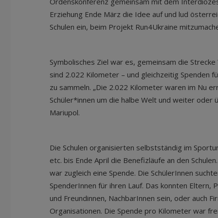
Ordenskonferenz gemeinsam mit dem Interdiözesa
Erziehung Ende März die Idee auf und lud österrei
Schulen ein, beim Projekt Run4Ukraine mitzumach
Symbolisches Ziel war es, gemeinsam die Strecke 
sind 2.022 Kilometer – und gleichzeitig Spenden fü
zu sammeln. „Die 2.022 Kilometer waren im Nu erre
Schüler*innen um die halbe Welt und weiter oder 
Mariupol.
Die Schulen organisierten selbstständig im Sportu
etc. bis Ende April die Benefizläufe an den Schule
war zugleich eine Spende. Die SchülerInnen suchte
SpenderInnen für ihren Lauf. Das konnten Eltern, 
und Freundinnen, NachbarInnen sein, oder auch Fi
Organisationen. Die Spende pro Kilometer war frei