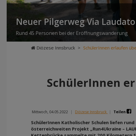
Neuer Pilgerweg Via Laudato 
Rund 45 Personen bei der Eröffnungswanderung
Diözese Innsbruck
>
SchülerInnen erlaufen üb
SchülerInnen er
Mittwoch, 04.05.2022
|
Diözese Innsbruck
|
Teilen
SchülerInnen Katholischer Schulen liefen run
österreichweiten Projekt „Run4Ukraine – LAU
Kettenbrücke sammelte mit 200 Kilometern 1