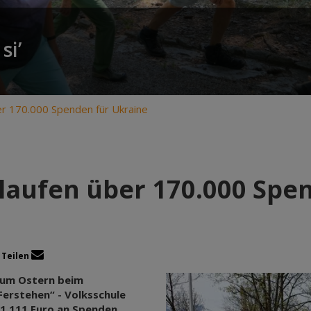
si’
er 170.000 Spenden für Ukraine
laufen über 170.000 Spe
Teilen
d um Ostern beim
Ferstehen“ - Volksschule
1.111 Euro an Spenden