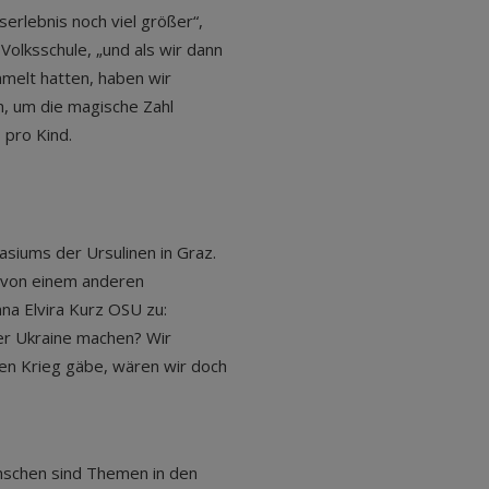
erlebnis noch viel größer“,
 Volksschule, „und als wir dann
melt hatten, haben wir
, um die magische Zahl
 pro Kind.
siums der Ursulinen in Graz.
g von einem anderen
nna Elvira Kurz OSU zu:
der Ukraine machen? Wir
en Krieg gäbe, wären wir doch
enschen sind Themen in den