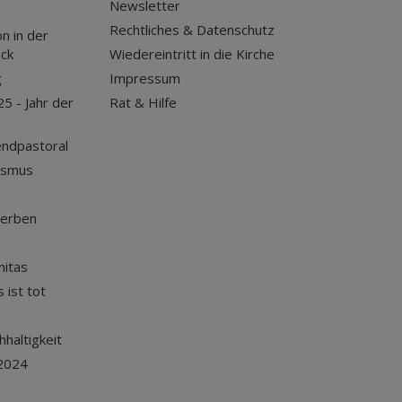
Newsletter
Rechtliches & Datenschutz
n in der
uck
Wiedereintritt in die Kirche
g
Impressum
25 - Jahr der
Rat & Hilfe
endpastoral
ismus
terben
nitas
 ist tot
haltigkeit
2024