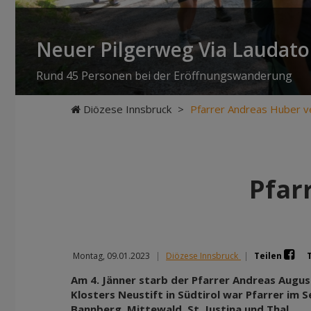
Neuer Pilgerweg Via Laudato 
Rund 45 Personen bei der Eröffnungswanderung
Diözese Innsbruck
>
Pfarrer Andreas Huber v
Pfar
Montag, 09.01.2023
|
Diözese Innsbruck
|
Teilen
Am 4. Jänner starb der Pfarrer Andreas Augus
Klosters Neustift in Südtirol war Pfarrer im 
Bannberg, Mittewald, St. Justina und Thal.