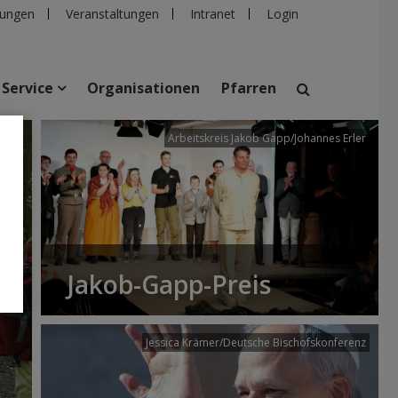
ungen
Veranstaltungen
Intranet
Login
Service
Organisationen
Pfarren
/dibk
Arbeitskreis Jakob Gapp/Johannes Erler
suchen
taltungen
Personen
Pfarren
Einrichtungen
Jakob-Gapp-Preis
Jessica Krämer/Deutsche Bischofskonferenz