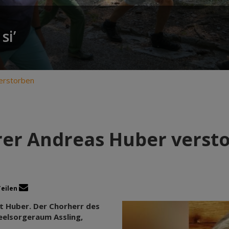
si’
erstorben
rer Andreas Huber verst
Teilen
t Huber. Der Chorherr des
Seelsorgeraum Assling,