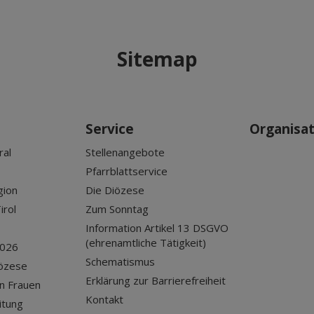
Sitemap
Service
Organisa
ral
Stellenangebote
Pfarrblattservice
gion
Die Diözese
irol
Zum Sonntag
Information Artikel 13 DSGVO
(ehrenamtliche Tätigkeit)
2026
Schematismus
iözese
Erklärung zur Barrierefreiheit
n Frauen
Kontakt
itung