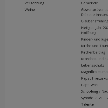
Versöhnung
Gemeinde
Weihe
Gewaltpräventio
Diözese Innsbr
Glaubensfrühlin
Heiliges Jahr 20
Hoffnung
Kinder- und Jug
Kirche und Tour
Kirchenbeitrag
Krankheit und S
Lebensschutz
Magnifica Huma
Papst Franziskus
Papstwahl
Schöpfung / Nach
Synode 2021 – 
Talente