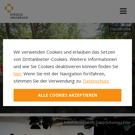
Cincelli/dibk
Wir verwenden Cookies und erlauben das Setzen
von Drittanbieter-Cookies. Weitere Informationen
und wie Sie Cookies deaktivieren können finden Sie
hier
. Wenn Sie mit der Navigation fortfahren,
stimmen Sie der Verwendung zu.
Datenschutz
Neuer Pilgerweg Via
ALLE COOKIES AKZEPTIEREN
Laudato si’
Arbeitskreis Jakob Gapp/Johannes Erler