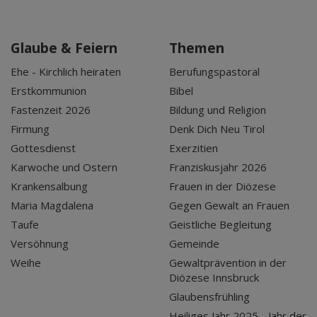
Glaube & Feiern
Themen
Ehe - Kirchlich heiraten
Berufungspastoral
Erstkommunion
Bibel
Fastenzeit 2026
Bildung und Religion
Firmung
Denk Dich Neu Tirol
Gottesdienst
Exerzitien
Karwoche und Ostern
Franziskusjahr 2026
Krankensalbung
Frauen in der Diözese
Maria Magdalena
Gegen Gewalt an Frauen
Taufe
Geistliche Begleitung
Versöhnung
Gemeinde
Weihe
Gewaltprävention in der
Diözese Innsbruck
Glaubensfrühling
Heiliges Jahr 2025 - Jahr der