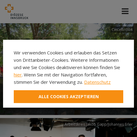
Cincelli/dibk
Wir verwenden Cookies und erlauben das Setzen
von Drittanbieter-Cookies. Weitere Informationen
und wie Sie Cookies deaktivieren können finden Sie
hier
. Wenn Sie mit der Navigation fortfahren,
stimmen Sie der Verwendung zu.
Datenschutz
Neuer Pilgerweg Via
ALLE COOKIES AKZEPTIEREN
Laudato si’
Arbeitskreis Jakob Gapp/Johannes Erler