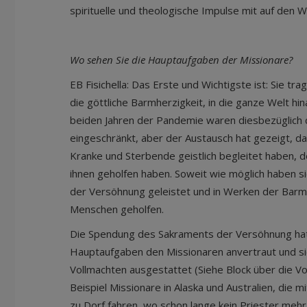
spirituelle und theologische Impulse mit auf den 
Wo sehen Sie die Hauptaufgaben der Missionare?
EB Fisichella: Das Erste und Wichtigste ist: Sie t
die göttliche Barmherzigkeit, in die ganze Welt hi
beiden Jahren der Pandemie waren diesbezüglich d
eingeschränkt, aber der Austausch hat gezeigt, d
Kranke und Sterbende geistlich begleitet haben, 
ihnen geholfen haben. Soweit wie möglich haben si
der Versöhnung geleistet und in Werken der Barm
Menschen geholfen.
Die Spendung des Sakraments der Versöhnung hat 
Hauptaufgaben den Missionaren anvertraut und s
Vollmachten ausgestattet (Siehe Block über die V
Beispiel Missionare in Alaska und Australien, die
zu Dorf fahren, wo schon lange kein Priester mehr