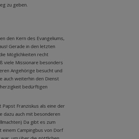
Weg zu geben.
ragen den Kern des Evangeliums,
naus! Gerade in den letzten
ie Möglichkeiten recht
aß viele Missionare besonders
deren Angehörige besucht und
e auch weiterhin den Dienst
herzigkeit bedürftigen
Papst Franziskus als eine der
ie dazu auch mit besonderen
ollmachten) Da gibt es zum
 mit einem Campingbus von Dorf
 war, um über die göttlichen