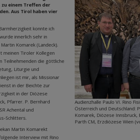
, zu einem Treffen der
en. Aus Tirol haben vier
Barmherzigkeit konnte ich
urde innerlich sehr in
 Martin Komarek (Landeck).
t meinen Tiroler Kollegen
m Teilnehmenden die göttliche
tung, Liturgie und
liegen ist mir, als Missionar
ienst in der Beichte zur
zigkeit in der Diözese
k, Pfarrer. P. Bernhard
Audienzhalle Paulo VI. Rino Fi
Österreich und Deutschland: P
SSR Achental und
Komarek, Diözese Innsbruck, EB
s-Schlitters.
Parth CM, Erzdiözese Wien (vo
Dekan Martin Komarekt
folgende Interview mit Rino