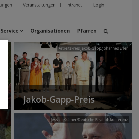
ungen
Veranstaltungen
Intranet
Login
Service
Organisationen
Pfarren
/dibk
Arbeitskreis Jakob Gapp/Johannes Erler
suchen
taltungen
Personen
Pfarren
Einrichtungen
Jakob-Gapp-Preis
Jessica Krämer/Deutsche Bischofskonferenz