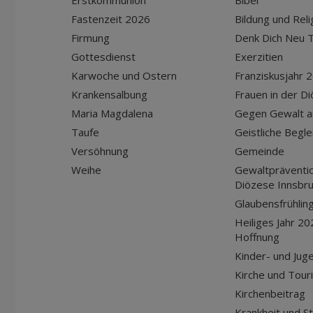
Erstkommunion
Bibel
Fastenzeit 2026
Bildung und Reli
Firmung
Denk Dich Neu T
Gottesdienst
Exerzitien
Karwoche und Ostern
Franziskusjahr 
Krankensalbung
Frauen in der D
Maria Magdalena
Gegen Gewalt a
Taufe
Geistliche Begle
Versöhnung
Gemeinde
Weihe
Gewaltpräventio
Diözese Innsbr
Glaubensfrühlin
Heiliges Jahr 20
Hoffnung
Kinder- und Jug
Kirche und Tour
Kirchenbeitrag
Krankheit und S