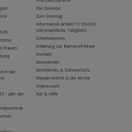
Pfarrblattservice
gion
Die Diözese
irol
Zum Sonntag
Information Artikel 13 DSGVO
(ehrenamtliche Tätigkeit)
2026
Schematismus
iözese
Erklärung zur Barrierefreiheit
n Frauen
Kontakt
itung
Newsletter
Rechtliches & Datenschutz
n in der
uck
Wiedereintritt in die Kirche
g
Impressum
25 - Jahr der
Rat & Hilfe
endpastoral
ismus
terben