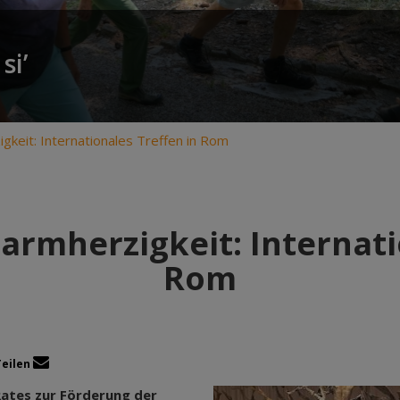
si’
gkeit: Internationales Treffen in Rom
armherzigkeit: Internati
Rom
Teilen
Rates zur Förderung der