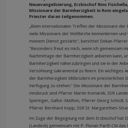
Neuevangelisierung, Erzbischof Rino Fisichella
Missionare der Barmherzigkeit in Rom eingelad
Priester daran teilgenommen.
„Beim internationalen Treffen der Missionare der 
viele Missionare der Weltkirche kennenlernen und w
meinem Dienst gestärkt", berichtet Dekan Pfarrer
"Besonders freut es mich, wenn ich gemeinsam mi
Nachmittage der Barmherzigkeit anbieten kann, u
Barmherzigkeit näherzubringen und sie in der Anbe
Versöhnung sakramental zu feiern. Ein wichtiges An
der Barmherzigkeit Mitbrüdern im priesterlichen D
Verfügung zu stehen.“ Die Missionare der Barmher
Innsbruck sind Pfarrer Martin Komarek, SSR Landec
Speringer, Galtür-Mathon, Pfarrer Georg Schödl, 
Pfarrer Bernhard Kopp, SSR St. Margarethen-Stras
Im Zuge der Begegnung mit dem Erzbischof hat 
(Landeck) gemeinsam mit P. Florian Parth CM das 