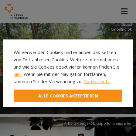
Cincelli/dibk
Wir verwenden Cookies und erlauben das Setzen
von Drittanbieter-Cookies. Weitere Informationen
und wie Sie Cookies deaktivieren können finden Sie
hier
. Wenn Sie mit der Navigation fortfahren,
stimmen Sie der Verwendung zu.
Datenschutz
Neuer Pilgerweg Via
ALLE COOKIES AKZEPTIEREN
Laudato si’
Arbeitskreis Jakob Gapp/Johannes Erler