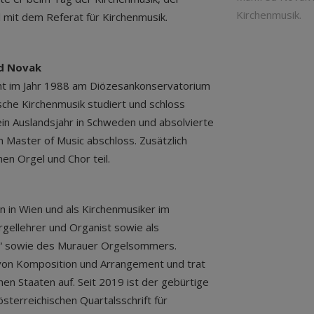
Kirchenmusik.
l mit dem Referat für Kirchenmusik.
ed Novak
ht im Jahr 1988 am Diözesankonservatorium
ische Kirchenmusik studiert und schloss
ein Auslandsjahr in Schweden und absolvierte
m Master of Music abschloss. Zusätzlich
en Orgel und Chor teil.
n in Wien und als Kirchenmusiker im
Orgellehrer und Organist sowie als
na“ sowie des Murauer Orgelsommers.
von Komposition und Arrangement und trat
en Staaten auf. Seit 2019 ist der gebürtige
sterreichischen Quartalsschrift für