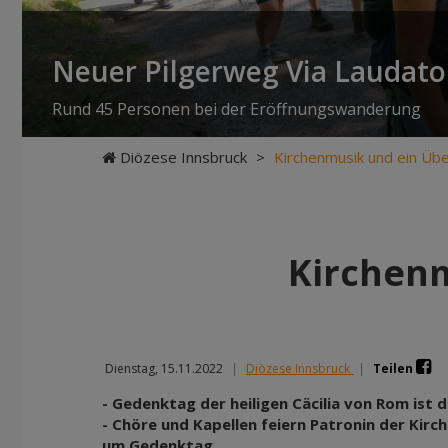
Neuer Pilgerweg Via Laudato 
Rund 45 Personen bei der Eröffnungswanderung
Diözese Innsbruck
>
Kirchenmusik und ein Üb
Kirchenm
Dienstag, 15.11.2022
|
Diözese Innsbruck
|
Teilen
- Gedenktag der heiligen Cäcilia von Rom ist
- Chöre und Kapellen feiern Patronin der Kir
um Gedenktag