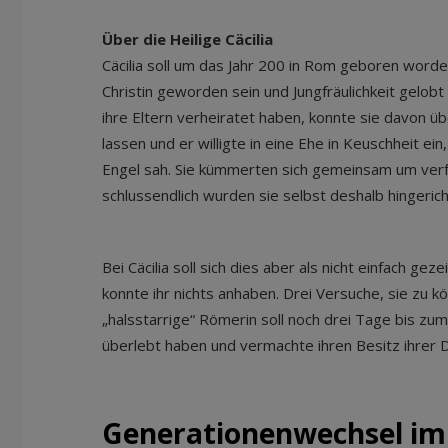
Über die Heilige Cäcilia
Cäcilia soll um das Jahr 200 in Rom geboren worden 
Christin geworden sein und Jungfräulichkeit gelob
ihre Eltern verheiratet haben, konnte sie davon ü
lassen und er willigte in eine Ehe in Keuschheit ein
Engel sah. Sie kümmerten sich gemeinsam um verf
schlussendlich wurden sie selbst deshalb hingeric
Bei Cäcilia soll sich dies aber als nicht einfach g
konnte ihr nichts anhaben. Drei Versuche, sie zu k
„halsstarrige“ Römerin soll noch drei Tage bis z
überlebt haben und vermachte ihren Besitz ihrer D
Generationenwechsel im