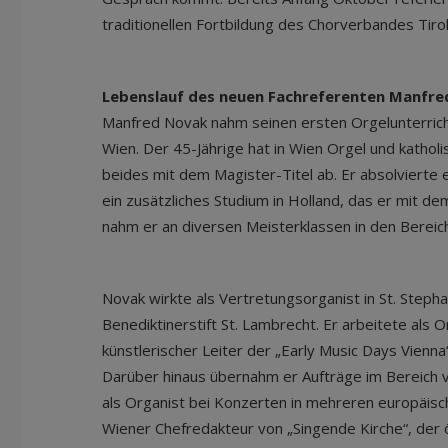
traditionellen Fortbildung des Chorverbandes Tiro
Lebenslauf des neuen Fachreferenten Manfr
Manfred Novak nahm seinen ersten Orgelunterric
Wien. Der 45-Jährige hat in Wien Orgel und kathol
beides mit dem Magister-Titel ab. Er absolvierte 
ein zusätzliches Studium in Holland, das er mit de
nahm er an diversen Meisterklassen in den Bereich
Novak wirkte als Vertretungsorganist in St. Stepha
Benediktinerstift St. Lambrecht. Er arbeitete als 
künstlerischer Leiter der „Early Music Days Vien
Darüber hinaus übernahm er Aufträge im Bereich 
als Organist bei Konzerten in mehreren europäisch
Wiener Chefredakteur von „Singende Kirche“, der ö