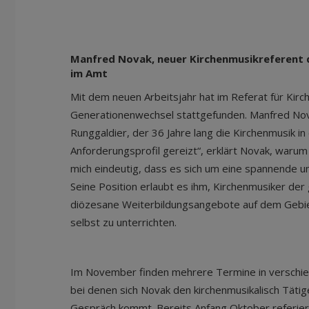
Manfred Novak, neuer Kirchenmusikreferent d
im Amt
Mit dem neuen Arbeitsjahr hat im Referat für Kirc
Generationenwechsel stattgefunden. Manfred Nova
Runggaldier, der 36 Jahre lang die Kirchenmusik in
Anforderungsprofil gereizt“, erklärt Novak, warum
mich eindeutig, dass es sich um eine spannende u
Seine Position erlaubt es ihm, Kirchenmusiker de
diözesane Weiterbildungsangebote auf dem Gebiet
selbst zu unterrichten.
Im November finden mehrere Termine in verschied
bei denen sich Novak den kirchenmusikalisch Tätige
Gespräch kommt. Bereits Anfang Oktober referier