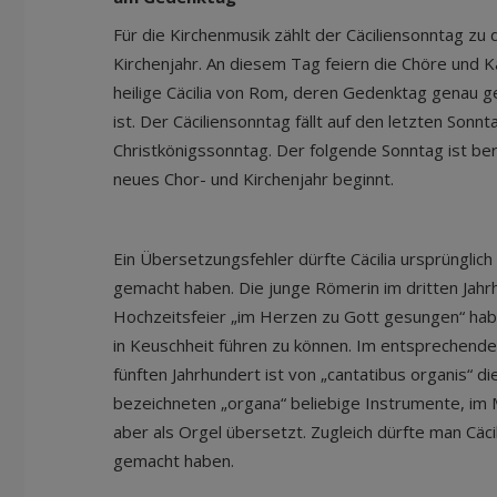
Für die Kirchenmusik zählt der Cäciliensonntag zu
Kirchenjahr. An diesem Tag feiern die Chöre und Ka
heilige Cäcilia von Rom, deren Gedenktag gena
ist. Der Cäciliensonntag fällt auf den letzten Sonnt
Christkönigssonntag. Der folgende Sonntag ist ber
neues Chor- und Kirchenjahr beginnt.
Ein Übersetzungsfehler dürfte Cäcilia ursprünglich
gemacht haben. Die junge Römerin im dritten Jahrhu
Hochzeitsfeier „im Herzen zu Gott gesungen“ hab
in Keuschheit führen zu können. Im entsprechende
fünften Jahrhundert ist von „cantatibus organis“ di
bezeichneten „organa“ beliebige Instrumente, im 
aber als Orgel übersetzt. Zugleich dürfte man Cäcil
gemacht haben.