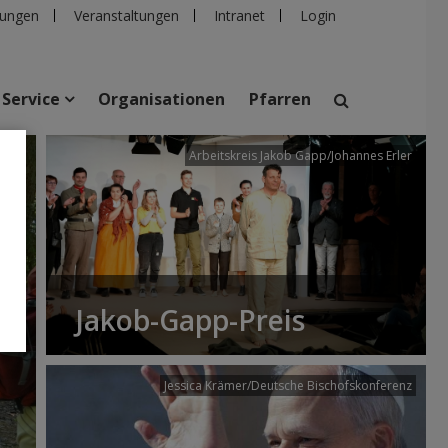
ungen
Veranstaltungen
Intranet
Login
Service
Organisationen
Pfarren
/dibk
Arbeitskreis Jakob Gapp/Johannes Erler
suchen
taltungen
Personen
Pfarren
Einrichtungen
Jakob-Gapp-Preis
Jessica Krämer/Deutsche Bischofskonferenz