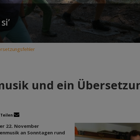
si’
ersetzungsfehler
usik und ein Übersetzu
Teilen
 der 22. November
chenmusik an Sonntagen rund