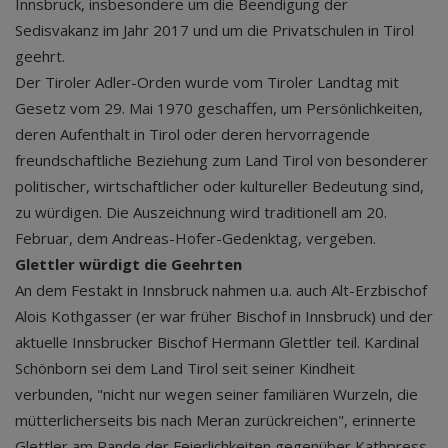
Innsbruck, insbesondere um die Beendigung der
Sedisvakanz im Jahr 2017 und um die Privatschulen in Tirol
geehrt.
Der Tiroler Adler-Orden wurde vom Tiroler Landtag mit
Gesetz vom 29. Mai 1970 geschaffen, um Persönlichkeiten,
deren Aufenthalt in Tirol oder deren hervorragende
freundschaftliche Beziehung zum Land Tirol von besonderer
politischer, wirtschaftlicher oder kultureller Bedeutung sind,
zu würdigen. Die Auszeichnung wird traditionell am 20.
Februar, dem Andreas-Hofer-Gedenktag, vergeben.
Glettler würdigt die Geehrten
An dem Festakt in Innsbruck nahmen u.a. auch Alt-Erzbischof
Alois Kothgasser (er war früher Bischof in Innsbruck) und der
aktuelle Innsbrucker Bischof Hermann Glettler teil. Kardinal
Schönborn sei dem Land Tirol seit seiner Kindheit
verbunden, "nicht nur wegen seiner familiären Wurzeln, die
mütterlicherseits bis nach Meran zurückreichen", erinnerte
Glettler am Rande der Feierlichkeiten gegenüber Kathpress.