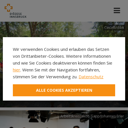
Cincelli/dibk
Wir verwenden Cookies und erlauben das Setzen
von Drittanbieter-Cookies. Weitere Informationen
und wie Sie Cookies deaktivieren können finden Sie
hier
. Wenn Sie mit der Navigation fortfahren,
stimmen Sie der Verwendung zu.
Datenschutz
Neuer Pilgerweg Via
ALLE COOKIES AKZEPTIEREN
Laudato si’
Arbeitskreis Jakob Gapp/Johannes Erler