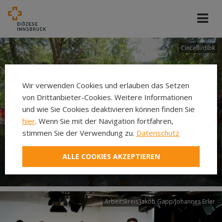
Cincelli/dibk
Wir verwenden Cookies und erlauben das Setzen
von Drittanbieter-Cookies. Weitere Informationen
und wie Sie Cookies deaktivieren können finden Sie
hier
. Wenn Sie mit der Navigation fortfahren,
stimmen Sie der Verwendung zu.
Datenschutz
Neuer Pilgerweg Via
ALLE COOKIES AKZEPTIEREN
Laudato si’
Arbeitskreis Jakob Gapp/Johannes Erler