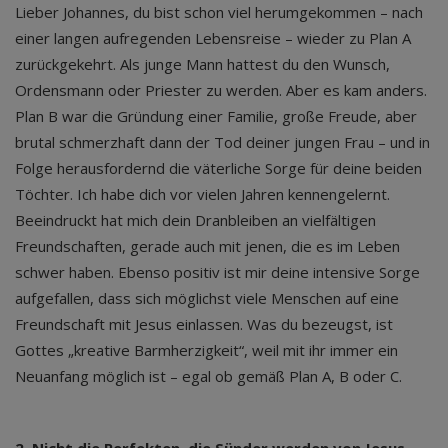
Lieber Johannes, du bist schon viel herumgekommen – nach
einer langen aufregenden Lebensreise – wieder zu Plan A
zurückgekehrt. Als junge Mann hattest du den Wunsch,
Ordensmann oder Priester zu werden. Aber es kam anders.
Plan B war die Gründung einer Familie, große Freude, aber
brutal schmerzhaft dann der Tod deiner jungen Frau – und in
Folge herausfordernd die väterliche Sorge für deine beiden
Töchter. Ich habe dich vor vielen Jahren kennengelernt.
Beeindruckt hat mich dein Dranbleiben an vielfältigen
Freundschaften, gerade auch mit jenen, die es im Leben
schwer haben. Ebenso positiv ist mir deine intensive Sorge
aufgefallen, dass sich möglichst viele Menschen auf eine
Freundschaft mit Jesus einlassen. Was du bezeugst, ist
Gottes „kreative Barmherzigkeit“, weil mit ihr immer ein
Neuanfang möglich ist – egal ob gemäß Plan A, B oder C.
2. Nicht die Perfekten, die Sünder werden von Jesus