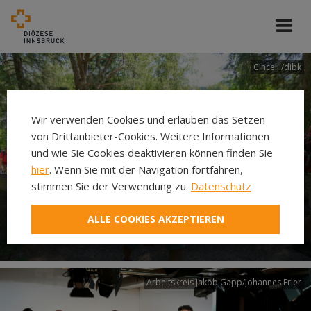
Cincelli/dibk
Wir verwenden Cookies und erlauben das Setzen
von Drittanbieter-Cookies. Weitere Informationen
und wie Sie Cookies deaktivieren können finden Sie
hier
. Wenn Sie mit der Navigation fortfahren,
stimmen Sie der Verwendung zu.
Datenschutz
Neuer Pilgerweg Via
ALLE COOKIES AKZEPTIEREN
Laudato si’
Arbeitskreis Jakob Gapp/Johannes Erler