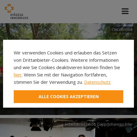
Cincelli/dibk
Wir verwenden Cookies und erlauben das Setzen
von Drittanbieter-Cookies. Weitere Informationen
und wie Sie Cookies deaktivieren können finden Sie
hier
. Wenn Sie mit der Navigation fortfahren,
stimmen Sie der Verwendung zu.
Datenschutz
Neuer Pilgerweg Via
ALLE COOKIES AKZEPTIEREN
Laudato si’
Arbeitskreis Jakob Gapp/Johannes Erler