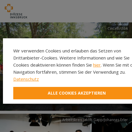
Cincelli/dibk
Wir verwenden Cookies und erlauben das Setzen von
Drittanbieter-Cookies. Weitere Informationen und wie Sie
Cookies deaktivieren können finden Sie
hier
. Wenn Sie mit 
Navigation fortfahren, stimmen Sie der Verwendung zu.
Datenschutz
Neuer Pilgerweg Via
ALLE COOKIES AKZEPTIEREN
Laudato si’
Arbeitskreis Jakob Gapp/Johannes Erler