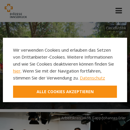
Cincelli/dibk
Wir verwenden Cookies und erlauben das Setzen
von Drittanbieter-Cookies. Weitere Informationen
und wie Sie Cookies deaktivieren können finden Sie
hier
. Wenn Sie mit der Navigation fortfahren,
stimmen Sie der Verwendung zu.
Datenschutz
Neuer Pilgerweg Via
ALLE COOKIES AKZEPTIEREN
Laudato si’
Arbeitskreis Jakob Gapp/Johannes Erler