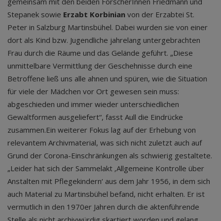
gemeinsam mit den beiden ForscherInnen Friedmann und
Stepanek sowie
Erzabt Korbinian
von der Erzabtei St.
Peter in Salzburg Martinsbühel. Dabei wurden sie von einer
dort als Kind bzw. Jugendliche jahrelang untergebrachten
Frau durch die Räume und das Gelände geführt. „Diese
unmittelbare Vermittlung der Geschehnisse durch eine
Betroffene ließ uns alle ahnen und spüren, wie die Situation
für viele der Mädchen vor Ort gewesen sein muss:
abgeschieden und immer wieder unterschiedlichen
Gewaltformen ausgeliefert“, fasst Aull die Eindrücke
zusammen.Ein weiterer Fokus lag auf der Erhebung von
relevantem Archivmaterial, was sich nicht zuletzt auch auf
Grund der Corona-Einschränkungen als schwierig gestaltete.
„Leider hat sich der Sammelakt ‚Allgemeine Kontrolle über
Anstalten mit Pflegekindern‘ aus dem Jahr 1956, in dem sich
auch Material zu Martinsbühel befand, nicht erhalten. Er ist
vermutlich in den 1970er Jahren durch die aktenführende
Stelle als nicht archivwürdig skartiert worden und gelang