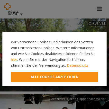
Cincelli/dibk
Wir verwenden Cookies und erlauben das Setzen
von Drittanbieter-Cookies. Weitere Informationen
und wie Sie Cookies deaktivieren können finden Sie
hier
. Wenn Sie mit der Navigation fortfahren,
stimmen Sie der Verwendung zu.
Datenschutz
Neuer Pilgerweg Via
ALLE COOKIES AKZEPTIEREN
Laudato si’
Arbeitskreis Jakob Gapp/Johannes Erler