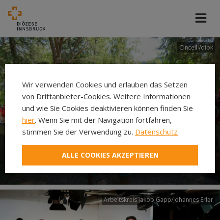
Cincelli/dibk
Wir verwenden Cookies und erlauben das Setzen
von Drittanbieter-Cookies. Weitere Informationen
und wie Sie Cookies deaktivieren können finden Sie
hier
. Wenn Sie mit der Navigation fortfahren,
stimmen Sie der Verwendung zu.
Datenschutz
Neuer Pilgerweg Via
ALLE COOKIES AKZEPTIEREN
Laudato si’
Arbeitskreis Jakob Gapp/Johannes Erler