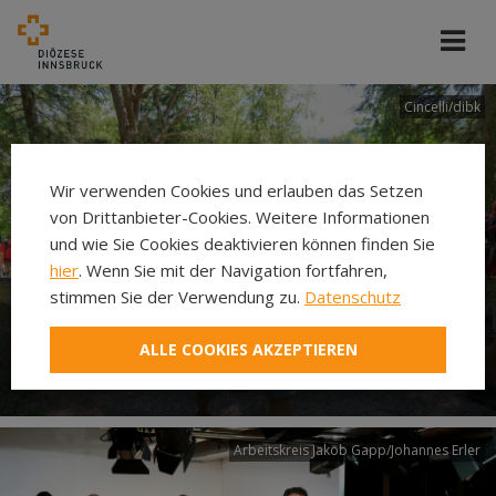
Cincelli/dibk
Wir verwenden Cookies und erlauben das Setzen
von Drittanbieter-Cookies. Weitere Informationen
und wie Sie Cookies deaktivieren können finden Sie
hier
. Wenn Sie mit der Navigation fortfahren,
stimmen Sie der Verwendung zu.
Datenschutz
Neuer Pilgerweg Via
ALLE COOKIES AKZEPTIEREN
Laudato si’
Arbeitskreis Jakob Gapp/Johannes Erler