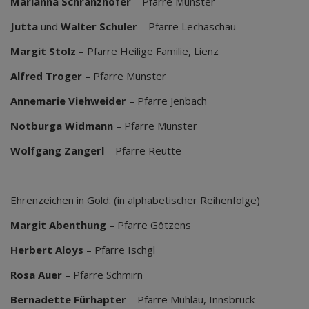
Marianna Schranzhofer
– Pfarre Münster
Jutta
und
Walter Schuler
– Pfarre Lechaschau
Margit Stolz
– Pfarre Heilige Familie, Lienz
Alfred Troger
– Pfarre Münster
Annemarie Viehweider
– Pfarre Jenbach
Notburga Widmann
– Pfarre Münster
Wolfgang Zangerl
– Pfarre Reutte
Ehrenzeichen in Gold:
(in alphabetischer Reihenfolge)
Margit
Abenthung
– Pfarre Götzens
Herbert Aloys
– Pfarre Ischgl
Rosa Auer
– Pfarre Schmirn
Bernadette Fürhapter
– Pfarre Mühlau, Innsbruck