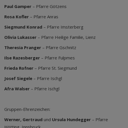
Paul Gamper
– Pfarre Götzens
Rosa Kofler
– Pfarre Anras
Siegmund Konrad
– Pfarre Imsterberg
Olivia Lukasser
– Pfarre Heilige Familie, Lienz
Theresia Pranger
– Pfarre Gschnitz
Ilse Razesberger
– Pfarre Fulpmes
Frieda Rofner
– Pfarre St. Siegmund
Josef Siegele
– Pfarre Ischgl
Afra Walser
– Pfarre Ischgl
Gruppen-Ehrenzeichen:
Werner, Gertraud
und
Ursula Hundegger
– Pfarre
Hötting, Innsbruck