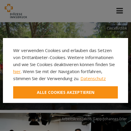
Cincelli/dibk
Wir verwenden Cookies und erlauben das Setzen
von Drittanbieter-Cookies. Weitere Informationen
und wie Sie Cookies deaktivieren können finden Sie
hier
. Wenn Sie mit der Navigation fortfahren,
stimmen Sie der Verwendung zu.
Datenschutz
Neuer Pilgerweg Via
ALLE COOKIES AKZEPTIEREN
Laudato si’
Arbeitskreis Jakob Gapp/Johannes Erler