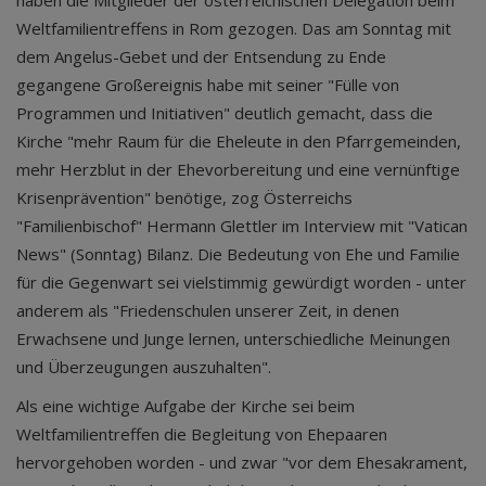
haben die Mitglieder der österreichischen Delegation beim
Weltfamilientreffens in Rom gezogen. Das am Sonntag mit
dem Angelus-Gebet und der Entsendung zu Ende
gegangene Großereignis habe mit seiner "Fülle von
Programmen und Initiativen" deutlich gemacht, dass die
Kirche "mehr Raum für die Eheleute in den Pfarrgemeinden,
mehr Herzblut in der Ehevorbereitung und eine vernünftige
Krisenprävention" benötige, zog Österreichs
"Familienbischof" Hermann Glettler im Interview mit "Vatican
News" (Sonntag) Bilanz. Die Bedeutung von Ehe und Familie
für die Gegenwart sei vielstimmig gewürdigt worden - unter
anderem als "Friedenschulen unserer Zeit, in denen
Erwachsene und Junge lernen, unterschiedliche Meinungen
und Überzeugungen auszuhalten".
Als eine wichtige Aufgabe der Kirche sei beim
Weltfamilientreffen die Begleitung von Ehepaaren
hervorgehoben worden - und zwar "vor dem Ehesakrament,