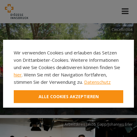
Cincelli/dibk
Wir verwenden Cookies und erlauben das Setzen
von Drittanbieter-Cookies. Weitere Informationen
und wie Sie Cookies deaktivieren können finden Sie
hier
. Wenn Sie mit der Navigation fortfahren,
stimmen Sie der Verwendung zu.
Datenschutz
Neuer Pilgerweg Via
ALLE COOKIES AKZEPTIEREN
Laudato si’
Arbeitskreis Jakob Gapp/Johannes Erler