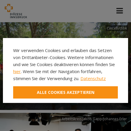
Cincelli/dibk
Wir verwenden Cookies und erlauben das Setzen
von Drittanbieter-Cookies. Weitere Informationen
und wie Sie Cookies deaktivieren können finden Sie
hier
. Wenn Sie mit der Navigation fortfahren,
stimmen Sie der Verwendung zu.
Datenschutz
Neuer Pilgerweg Via
ALLE COOKIES AKZEPTIEREN
Laudato si’
Arbeitskreis Jakob Gapp/Johannes Erler