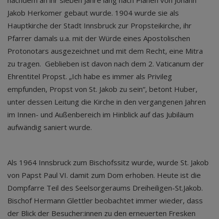
nachdem an ihr sieben Jahre lang nach Plänen von Johann
Jakob Herkomer gebaut wurde. 1904 wurde sie als
Hauptkirche der Stadt Innsbruck zur Propsteikirche, ihr
Pfarrer damals u.a. mit der Würde eines Apostolischen
Protonotars ausgezeichnet und mit dem Recht, eine Mitra
zu tragen. Geblieben ist davon nach dem 2. Vaticanum der
Ehrentitel Propst. „Ich habe es immer als Privileg
empfunden, Propst von St. Jakob zu sein“, betont Huber,
unter dessen Leitung die Kirche in den vergangenen Jahren
im Innen- und Außenbereich im Hinblick auf das Jubiläum
aufwändig saniert wurde.
Als 1964 Innsbruck zum Bischofssitz wurde, wurde St. Jakob
von Papst Paul VI. damit zum Dom erhoben. Heute ist die
Dompfarre Teil des Seelsorgeraums Dreiheiligen-St.Jakob.
Bischof Hermann Glettler beobachtet immer wieder, dass
der Blick der Besucher:innen zu den erneuerten Fresken