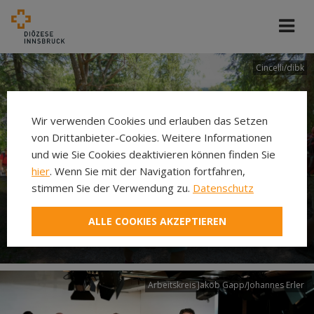
Cincelli/dibk
Wir verwenden Cookies und erlauben das Setzen
von Drittanbieter-Cookies. Weitere Informationen
und wie Sie Cookies deaktivieren können finden Sie
hier
. Wenn Sie mit der Navigation fortfahren,
stimmen Sie der Verwendung zu.
Datenschutz
Neuer Pilgerweg Via
ALLE COOKIES AKZEPTIEREN
Laudato si’
Arbeitskreis Jakob Gapp/Johannes Erler