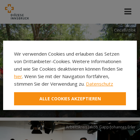
Cincelli/dibk
Wir verwenden Cookies und erlauben das Setzen
von Drittanbieter-Cookies. Weitere Informationen
und wie Sie Cookies deaktivieren können finden Sie
hier
. Wenn Sie mit der Navigation fortfahren,
stimmen Sie der Verwendung zu.
Datenschutz
Neuer Pilgerweg Via
ALLE COOKIES AKZEPTIEREN
Laudato si’
Arbeitskreis Jakob Gapp/Johannes Erler