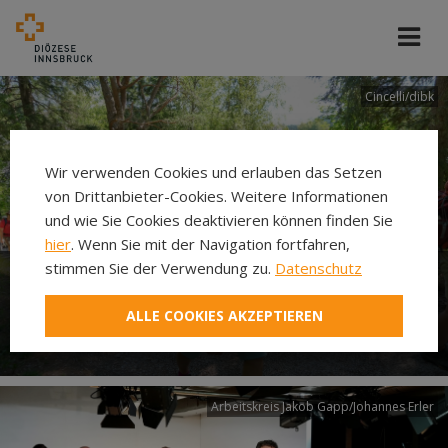
Cincelli/dibk
Wir verwenden Cookies und erlauben das Setzen
von Drittanbieter-Cookies. Weitere Informationen
und wie Sie Cookies deaktivieren können finden Sie
hier
. Wenn Sie mit der Navigation fortfahren,
stimmen Sie der Verwendung zu.
Datenschutz
Neuer Pilgerweg Via
ALLE COOKIES AKZEPTIEREN
Laudato si’
Arbeitskreis Jakob Gapp/Johannes Erler