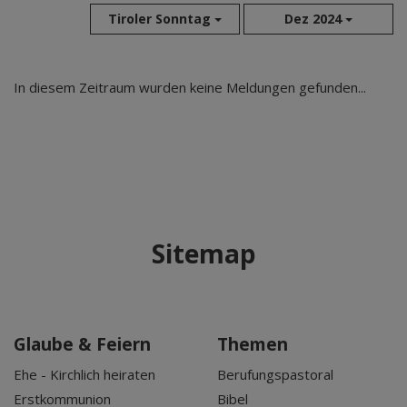
Tiroler Sonntag
Dez 2024
Aug 2026
In diesem Zeitraum wurden keine Meldungen gefunden...
Jul 2026
Jun 2026
Mai 2026
Apr 2026
Mär 2026
Feb 2026
Sitemap
Jan 2026
Dez 2025
Nov 2025
Okt 2025
Glaube & Feiern
Themen
Sep 2025
Ehe - Kirchlich heiraten
Berufungspastoral
Erstkommunion
Bibel