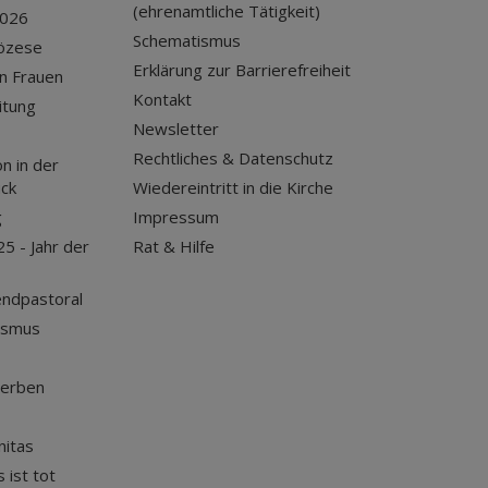
(ehrenamtliche Tätigkeit)
2026
Schematismus
iözese
Erklärung zur Barrierefreiheit
n Frauen
Kontakt
itung
Newsletter
Rechtliches & Datenschutz
n in der
uck
Wiedereintritt in die Kirche
g
Impressum
25 - Jahr der
Rat & Hilfe
endpastoral
ismus
terben
nitas
 ist tot