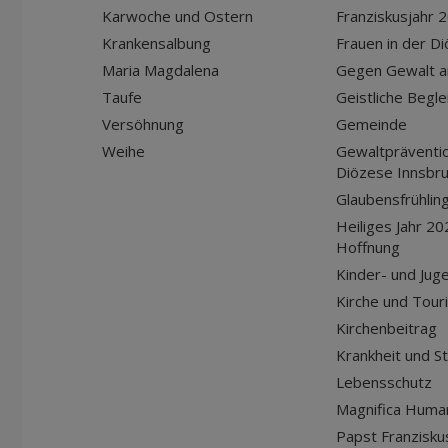
Karwoche und Ostern
Franziskusjahr 
Krankensalbung
Frauen in der D
Maria Magdalena
Gegen Gewalt a
Taufe
Geistliche Begle
Versöhnung
Gemeinde
Weihe
Gewaltpräventio
Diözese Innsbr
Glaubensfrühlin
Heiliges Jahr 20
Hoffnung
Kinder- und Jug
Kirche und Tour
Kirchenbeitrag
Krankheit und S
Lebensschutz
Magnifica Huma
Papst Franziskus