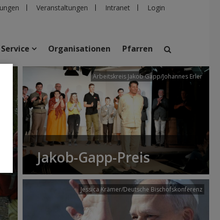
ungen
Veranstaltungen
Intranet
Login
Service
Organisationen
Pfarren
/dibk
Arbeitskreis Jakob Gapp/Johannes Erler
suchen
taltungen
Personen
Pfarren
Einrichtungen
Jakob-Gapp-Preis
Jessica Krämer/Deutsche Bischofskonferenz