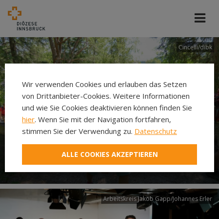
Cincelli/dibk
Wir verwenden Cookies und erlauben das Setzen
von Drittanbieter-Cookies. Weitere Informationen
und wie Sie Cookies deaktivieren können finden Sie
hier
. Wenn Sie mit der Navigation fortfahren,
stimmen Sie der Verwendung zu.
Datenschutz
Neuer Pilgerweg Via
ALLE COOKIES AKZEPTIEREN
Laudato si’
Arbeitskreis Jakob Gapp/Johannes Erler