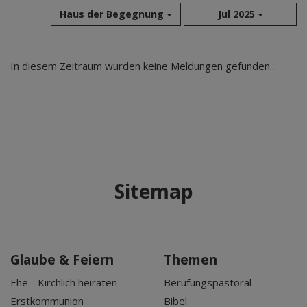
Haus der Begegnung
Jul 2025
Aug 2026
In diesem Zeitraum wurden keine Meldungen gefunden...
Jul 2026
Jun 2026
Mai 2026
Apr 2026
Mär 2026
Feb 2026
Sitemap
Jan 2026
Dez 2025
Nov 2025
Okt 2025
Glaube & Feiern
Themen
Sep 2025
Ehe - Kirchlich heiraten
Berufungspastoral
Erstkommunion
Bibel