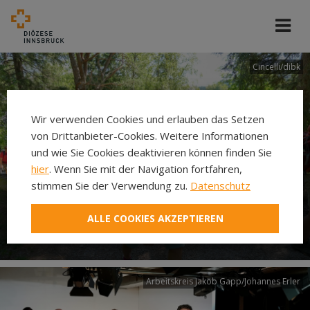
Cincelli/dibk
Wir verwenden Cookies und erlauben das Setzen
von Drittanbieter-Cookies. Weitere Informationen
und wie Sie Cookies deaktivieren können finden Sie
hier
. Wenn Sie mit der Navigation fortfahren,
stimmen Sie der Verwendung zu.
Datenschutz
Neuer Pilgerweg Via
ALLE COOKIES AKZEPTIEREN
Laudato si’
Arbeitskreis Jakob Gapp/Johannes Erler