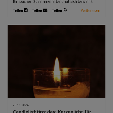
Birnbacher: Zusammenarbeit hat sich bewährt
Weiterlesen
Teilen
Teilen
Teilen
25.11.2024
Candlelighting day: Kerzenlicht für