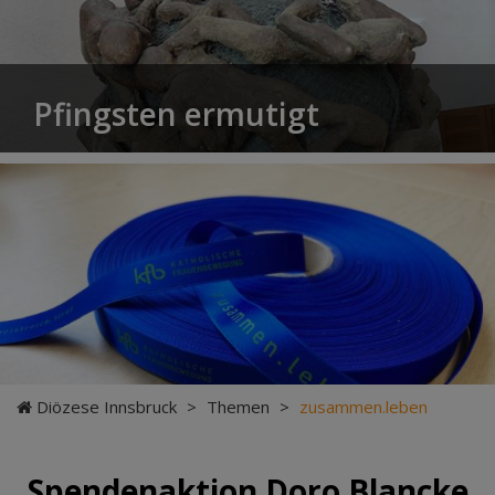
Pfingsten ermutigt
Diözese Innsbruck
>
Themen
>
zusammen.leben
Spendenaktion Doro Blancke