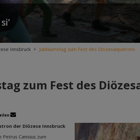
si’
zese Innsbruck
>
Jubiläumstag zum Fest des Diözesanpatrons
stag zum Fest des Diözes
eilen
Patron der Diözese Innsbruck
e Petrus Canisius zum