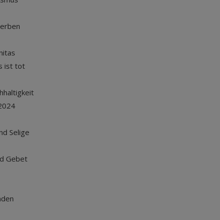
terben
nitas
 ist tot
haltigkeit
2024
und Selige
nd Gebet
nden