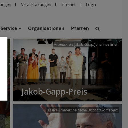
ungen
Veranstaltungen
Intranet
Login
Service
Organisationen
Pfarren
/dibk
Arbeitskreis Jakob Gapp/Johannes Erler
suchen
taltungen
Personen
Pfarren
Einrichtungen
Jakob-Gapp-Preis
Jessica Krämer/Deutsche Bischofskonferenz