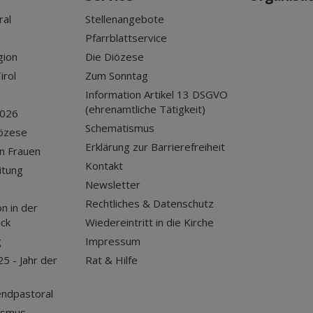
ral
Stellenangebote
Pfarrblattservice
gion
Die Diözese
irol
Zum Sonntag
Information Artikel 13 DSGVO
(ehrenamtliche Tätigkeit)
2026
Schematismus
iözese
Erklärung zur Barrierefreiheit
n Frauen
Kontakt
itung
Newsletter
Rechtliches & Datenschutz
n in der
uck
Wiedereintritt in die Kirche
g
Impressum
25 - Jahr der
Rat & Hilfe
endpastoral
ismus