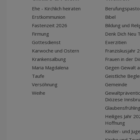
Ehe - Kirchlich heiraten
Berufungspasto
Erstkommunion
Bibel
Fastenzeit 2026
Bildung und Reli
Firmung
Denk Dich Neu T
Gottesdienst
Exerzitien
Karwoche und Ostern
Franziskusjahr 
Krankensalbung
Frauen in der D
Maria Magdalena
Gegen Gewalt a
Taufe
Geistliche Begle
Versöhnung
Gemeinde
Weihe
Gewaltpräventio
Diözese Innsbr
Glaubensfrühlin
Heiliges Jahr 20
Hoffnung
Kinder- und Jug
Kirche und Tour