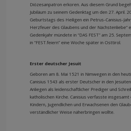
Diözesanpatron erkoren. Aus diesem Grund begeht
Jubiläum zu seinem Gedenktag um den 27. April. 2
Geburtstags des Heiligen ein Petrus-Canisius-Ja
Herzfeuer des Glaubens und der Nächstenliebe“ e
Gedenkjahr mündete in “DAS FEST” am 25. Septem
in “FEST.feiern” eine Woche später in Osttirol.
Erster deutscher Jesuit
Geboren am 8. Mai 1521 in Nimwegen in den heuti
Canisius 1543 als erster Deutscher in den Jesuite
Anliegen als leidenschaftlicher Prediger und Schr
katholischen Kirche. Canisius verfasste insgesamt
Kindern, Jugendlichen und Erwachsenen den Glaube
verständlicher Weise näherbringen wollte.