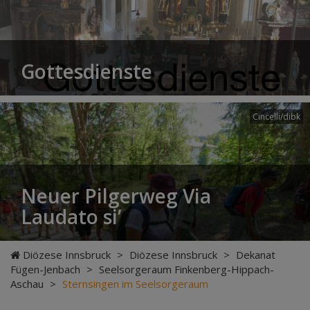
Gottesdienste
Cincelli/dibk
Neuer Pilgerweg Via
Laudato si’
Diözese Innsbruck
>
Diözese Innsbruck
>
Dekanat
Fügen-Jenbach
>
Seelsorgeraum Finkenberg-Hippach-
Aschau
>
Sternsingen im Seelsorgeraum