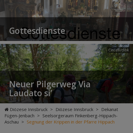
Gottesdienste
Cincelli/dibk
Neuer Pilgerweg Via
Laudato si’
Diözese Innsbruck
>
Diözese Innsbruck
>
Dekanat
Fügen-Jenbach
>
Seelsorgeraum Finkenberg-Hippach-
Aschau
>
Segnung der Krippen in der Pfarre Hippach