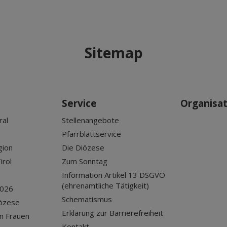
Sitemap
Service
Organisa
ral
Stellenangebote
Pfarrblattservice
gion
Die Diözese
irol
Zum Sonntag
Information Artikel 13 DSGVO
(ehrenamtliche Tätigkeit)
2026
Schematismus
iözese
Erklärung zur Barrierefreiheit
n Frauen
Kontakt