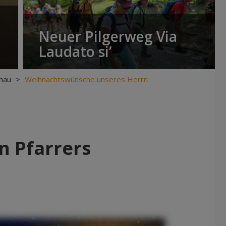
Neuer Pilgerweg Via
Laudato si’
hau
>
Weihnachtswünsche unseres Herrn
 Pfarrers