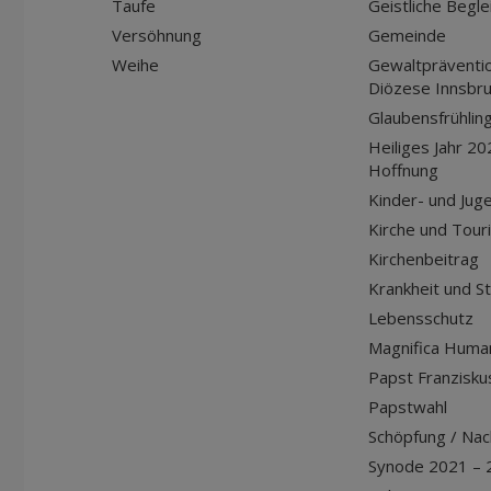
Taufe
Geistliche Begle
Versöhnung
Gemeinde
Weihe
Gewaltpräventio
Diözese Innsbr
Glaubensfrühlin
Heiliges Jahr 20
Hoffnung
Kinder- und Jug
Kirche und Tour
Kirchenbeitrag
Krankheit und S
Lebensschutz
Magnifica Huma
Papst Franziskus
Papstwahl
Schöpfung / Nach
Synode 2021 – 