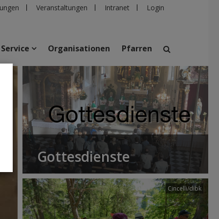
ungen
Veranstaltungen
Intranet
Login
Service
Organisationen
Pfarren
suchen
taltungen
Personen
Pfarren
Einrichtungen
Gottesdienste
Cincelli/dibk