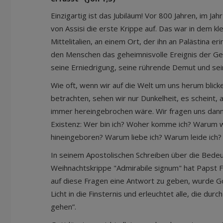
Einzigartig ist das Jubiläum! Vor 800 Jahren, im Jah
von Assisi die erste Krippe auf. Das war in dem kl
Mittelitalien, an einem Ort, der ihn an Palästina er
den Menschen das geheimnisvolle Ereignis der G
seine Erniedrigung, seine rührende Demut und sein
Wie oft, wenn wir auf die Welt um uns herum blic
betrachten, sehen wir nur Dunkelheit, es scheint, 
immer hereingebrochen wäre. Wir fragen uns dann
Existenz: Wer bin ich? Woher komme ich? Warum wu
hineingeboren? Warum liebe ich? Warum leide ich
In seinem Apostolischen Schreiben über die Bede
Weihnachtskrippe "Admirabile signum" hat Papst 
auf diese Fragen eine Antwort zu geben, wurde G
Licht in die Finsternis und erleuchtet alle, die dur
gehen”.