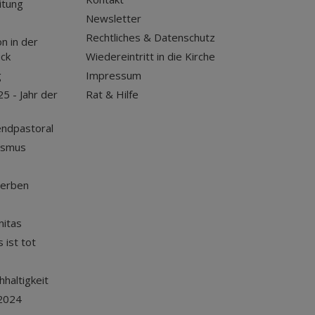
itung
Newsletter
Rechtliches & Datenschutz
n in der
uck
Wiedereintritt in die Kirche
g
Impressum
25 - Jahr der
Rat & Hilfe
endpastoral
ismus
terben
nitas
 ist tot
haltigkeit
2024