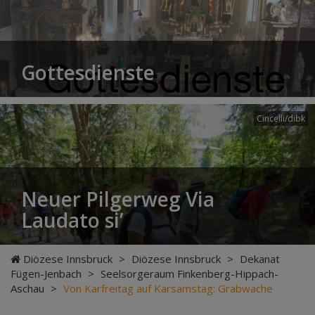
Gottesdienste
Cincelli/dibk
Neuer Pilgerweg Via
Laudato si’
Diözese Innsbruck
>
Diözese Innsbruck
>
Dekanat
Fügen-Jenbach
>
Seelsorgeraum Finkenberg-Hippach-
Aschau
>
Von Karfreitag auf Karsamstag: Grabwache