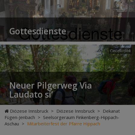
Gottesdienste
Cincelli/dibk
Neuer Pilgerweg Via
Laudato si’
Diözese Innsbruck
>
Diözese Innsbruck
>
Dekanat
Fügen-Jenbach
>
Seelsorgeraum Finkenberg-Hippach-
Aschau
>
Mitarbeiterfest der Pfarre Hippach