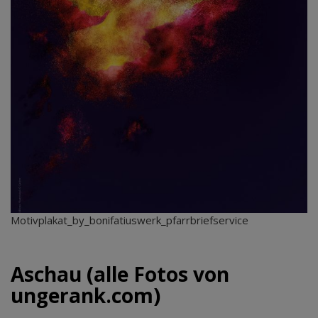
Motivplakat_by_bonifatiuswerk_pfarrbriefservice
Aschau (alle Fotos von
ungerank.com)