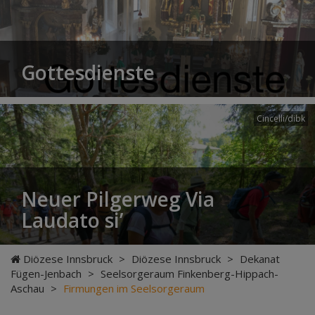
Gottesdienste
Cincelli/dibk
Neuer Pilgerweg Via
Laudato si’
Diözese Innsbruck
>
Diözese Innsbruck
>
Dekanat
Fügen-Jenbach
>
Seelsorgeraum Finkenberg-Hippach-
Aschau
>
Firmungen im Seelsorgeraum