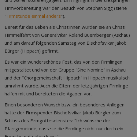
und waren sozial engagiert. Ein Highlight in der diesjährigen
Firmvorbereitung war der Besuch von Stephan Sigg (siehe
"
Firmstunde einmal anders
").
Bereit für das Leben als Christ:innen wurden sie an Christi
Himmelfahrt von Generalvikar Roland Buemberger (Aschau)
und am darauf folgenden Samstag von Bischofsvikar Jakob
Bürger (Hippach) gefirmt.
Es war ein wunderschönes Fest, das von den Firmlingen
mitgestaltet und von der Gruppe "Sine Nomine" in Aschau
und der "Chorgemeinschaft Hippach" in Hippach musikalisch
umrahmt wurde. Auch die Eltern der letztjährigen Firmlinge
halfen mit und bereiteten die Agapen vor.
Einen besonderen Wunsch bzw. ein besonderes Anliegen
hatte der Firmspender Bischofsvikar Jakob Bürgler zum
Schluss des Firmgottesdienstes: "Ich wünsche der
Pfarrgemeinde, dass sie die Firmlinge nicht nur durch ein
Fernglas gut sehen kann."