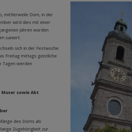
b, mittlerweile Dom, in der
ember wird dies mit einer
rgangenen Jahren wurden
um saniert.
wechseln sich in der Festwoche
s Freitag mittags geistliche
en Tagen werden
d Muser sowie Abt
uber
Anfänge des Doms als
telange Zugehörigkeit zur