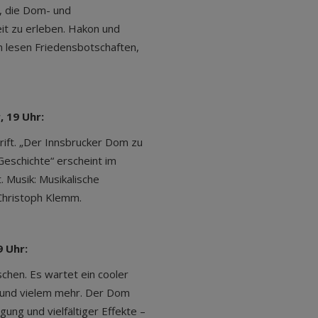
n, die Dom- und
eit zu erleben. Hakon und
 lesen Friedensbotschaften,
, 19 Uhr:
rift. „Der Innsbrucker Dom zu
Geschichte“ erscheint im
. Musik: Musikalische
Christoph Klemm.
9 Uhr:
chen. Es wartet ein cooler
n und vielem mehr. Der Dom
ung und vielfältiger Effekte –