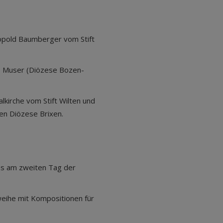
opold Baumberger vom Stift
vo Muser (Diözese Bozen-
lkirche vom Stift Wilten und
en Diözese Brixen.
ms am zweiten Tag der
eihe mit Kompositionen für