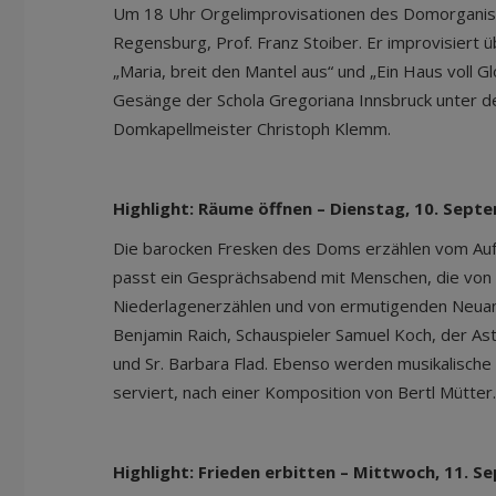
Um 18 Uhr Orgelimprovisationen des Domorganiste
Regensburg, Prof. Franz Stoiber. Er improvisiert 
„Maria, breit den Mantel aus“ und „Ein Haus voll G
Gesänge der Schola Gregoriana Innsbruck unter d
Domkapellmeister Christoph Klemm.
Highlight: Räume öffnen – Dienstag, 10. Sept
Die barocken Fresken des Doms erzählen vom Auf
passt ein Gesprächsabend mit Menschen, die von 
Niederlagenerzählen und von ermutigenden Neuanf
Benjamin Raich, Schauspieler Samuel Koch, der As
und Sr. Barbara Flad. Ebenso werden musikalische
serviert, nach einer Komposition von Bertl Mütter.
Highlight: Frieden erbitten – Mittwoch, 11. S