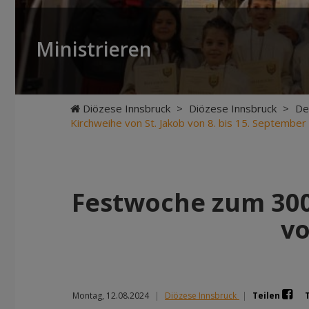
Ministrieren
Diözese Innsbruck
>
Diözese Innsbruck
>
De
Kirchweihe von St. Jakob von 8. bis 15. Septembe
Festwoche zum 300-
vo
Montag, 12.08.2024
|
Diözese Innsbruck
|
Teilen