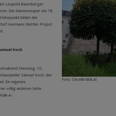
 Abt Leopold Baumberger
ren. Die Marienvesper um 18
 Höhepunkt bildet der
chof Hermann Glettler Propst
d.
Samuel Koch
ächsabend Dienstag, 10.
Schauspieler Samuel Koch, der
Foto: Cincelli/dibk.at
ad. Ein eigenes
r völlig anderen Seite
alk-in.