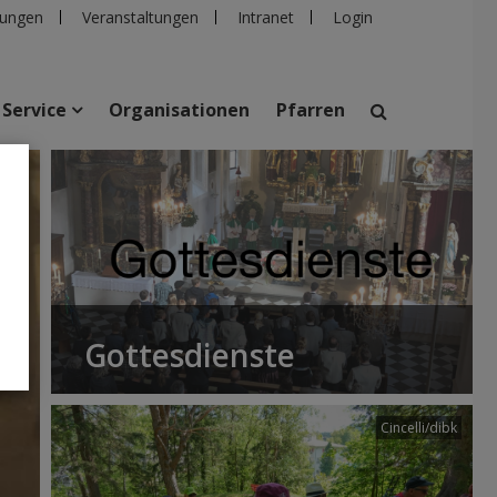
ungen
Veranstaltungen
Intranet
Login
Service
Organisationen
Pfarren
suchen
taltungen
Personen
Pfarren
Einrichtungen
Gottesdienste
Cincelli/dibk