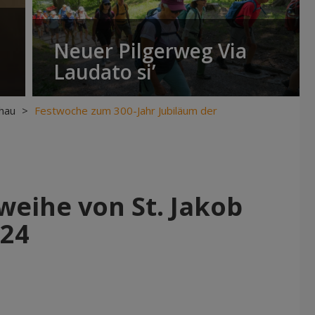
Neuer Pilgerweg Via
Laudato si’
hau
>
Festwoche zum 300-Jahr Jubiläum der
weihe von St. Jakob
024