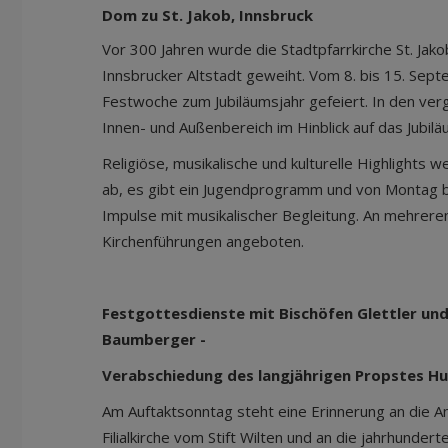
Dom zu St. Jakob, Innsbruck
Vor 300 Jahren wurde die Stadtpfarrkirche St. Jako
Innsbrucker Altstadt geweiht. Vom 8. bis 15. Sept
Festwoche zum Jubiläumsjahr gefeiert. In den ve
Innen- und Außenbereich im Hinblick auf das Jubilä
Religiöse, musikalische und kulturelle Highlights 
ab, es gibt ein Jugendprogramm und von Montag bi
Impulse mit musikalischer Begleitung. An mehrer
Kirchenführungen angeboten.
Festgottesdienste mit Bischöfen Glettler un
Baumberger -
Verabschiedung des langjährigen Propstes H
Am Auftaktsonntag steht eine Erinnerung an die 
Filialkirche vom Stift Wilten und an die jahrhunder