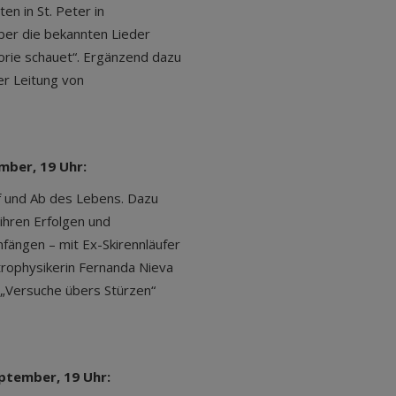
n in St. Peter in
über die bekannten Lieder
lorie schauet“. Ergänzend dazu
er Leitung von
ember, 19 Uhr:
 und Ab des Lebens. Dazu
ihren Erfolgen und
ängen – mit Ex-Skirennläufer
trophysikerin Fernanda Nieva
 „Versuche übers Stürzen“
eptember, 19 Uhr: