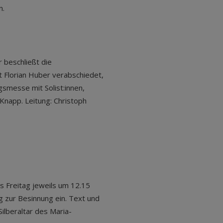
n.
 beschließt die
 Florian Huber verabschiedet,
gsmesse mit Solist:innen,
napp. Leitung: Christoph
 Freitag jeweils um 12.15
g zur Besinnung ein. Text und
ilberaltar des Maria-