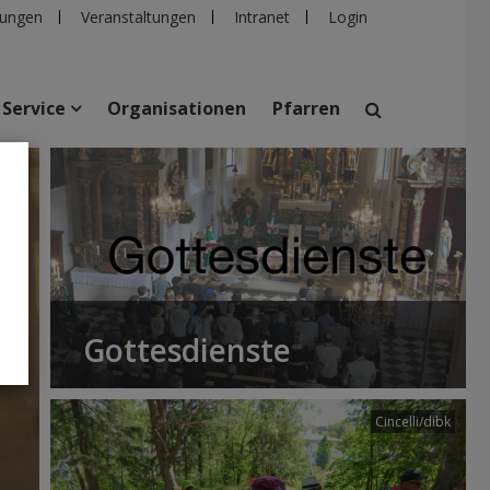
ungen
Veranstaltungen
Intranet
Login
Service
Organisationen
Pfarren
suchen
taltungen
Personen
Pfarren
Einrichtungen
Gottesdienste
Cincelli/dibk