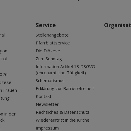
Service
Organisa
ral
Stellenangebote
Pfarrblattservice
gion
Die Diözese
irol
Zum Sonntag
Information Artikel 13 DSGVO
(ehrenamtliche Tätigkeit)
2026
Schematismus
iözese
Erklärung zur Barrierefreiheit
n Frauen
Kontakt
itung
Newsletter
Rechtliches & Datenschutz
n in der
uck
Wiedereintritt in die Kirche
g
Impressum