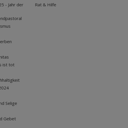
25 - Jahr der
Rat & Hilfe
endpastoral
ismus
terben
nitas
 ist tot
haltigkeit
2024
und Selige
nd Gebet