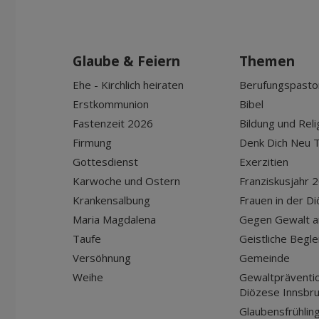
Glaube & Feiern
Themen
Ehe - Kirchlich heiraten
Berufungspasto
Erstkommunion
Bibel
Fastenzeit 2026
Bildung und Reli
Firmung
Denk Dich Neu T
Gottesdienst
Exerzitien
Karwoche und Ostern
Franziskusjahr 
Krankensalbung
Frauen in der D
Maria Magdalena
Gegen Gewalt a
Taufe
Geistliche Begle
Versöhnung
Gemeinde
Weihe
Gewaltpräventio
Diözese Innsbr
Glaubensfrühlin