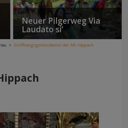
Neuer Pilgerweg Via
Laudato si’
hau
>
Eröffnungsgottesdienst der MS Hippach
 Hippach