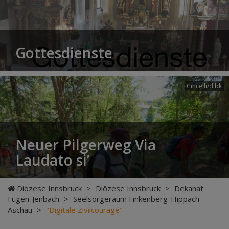
Gottesdienste
Cincelli/dibk
Neuer Pilgerweg Via
Laudato si’
Diözese Innsbruck
>
Diözese Innsbruck
>
Dekanat
Fügen-Jenbach
>
Seelsorgeraum Finkenberg-Hippach-
Aschau
>
"Digitale Zivilcourage"