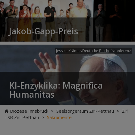
Jakob-Gapp-Preis
Jessica Krämer/Deutsche Bischofskonferenz
KI-Enzyklika: Magnifica
Humanitas
Diözese Innsbruck
>
Seelsorgeraum Zirl-Pettnau
>
Zirl
- SR Zirl-Pettnau
>
Sakramente