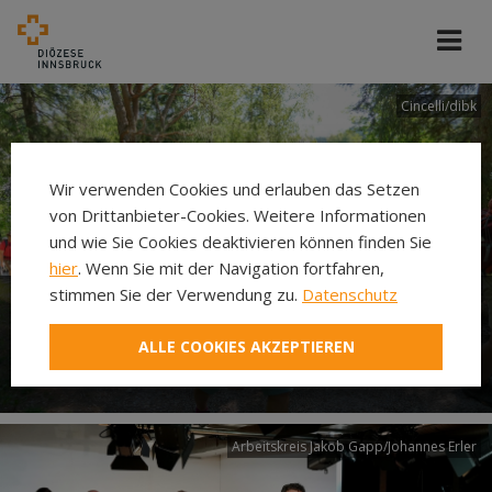
Cincelli/dibk
Wir verwenden Cookies und erlauben das Setzen
von Drittanbieter-Cookies. Weitere Informationen
und wie Sie Cookies deaktivieren können finden Sie
hier
. Wenn Sie mit der Navigation fortfahren,
stimmen Sie der Verwendung zu.
Datenschutz
Neuer Pilgerweg Via
ALLE COOKIES AKZEPTIEREN
Laudato si’
Arbeitskreis Jakob Gapp/Johannes Erler